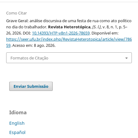
Como Citar
Grave Geral: análise discursiva de uma festa de rua como ato político
no dia do trabalhador.
Revista Heterotópica
,
[S. l.]
, v. 8, n. 1, p. 5–
26, 2026. DOI:
10.14393/HTP-v8n1-2026-78659
. Disponível em:
https://seer.ufu.br/index.php/RevistaHeterotopica/article/view/786
59
. Acesso em: 8 ago. 2026.
Formatos de Citação
Enviar Submissão
Idioma
English
Español