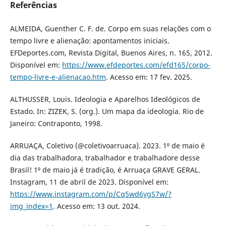
Referências
ALMEIDA, Guenther C. F. de. Corpo em suas relações com o
tempo livre e alienação: apontamentos iniciais.
EFDeportes.com, Revista Digital, Buenos Aires, n. 165, 2012.
Disponível em:
https://www.efdeportes.com/efd165/corpo-
tempo-livre-e-alienacao.htm
. Acesso em: 17 fev. 2025.
ALTHUSSER, Louis. Ideologia e Aparelhos Ideológicos de
Estado. In: ZIZEK, S. (org.). Um mapa da ideologia. Rio de
Janeiro: Contraponto, 1998.
ARRUAÇA, Coletivo (@coletivoarruaca). 2023. 1⁰ de maio é
dia das trabalhadora, trabalhador e trabalhadore desse
Brasil! 1⁰ de maio já é tradição, é Arruaça GRAVE GERAL.
Instagram, 11 de abril de 2023. Disponível em:
https://www.instagram.com/p/Cq5wd6ygS7w/?
img_index=1
. Acesso em: 13 out. 2024.