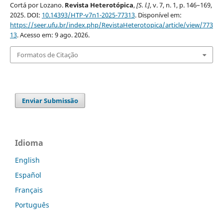
Cortá por Lozano.
Revista Heterotópica
,
[S. l.]
, v. 7, n. 1, p. 146–169,
2025. DOI:
10.14393/HTP-v7n1-2025-77313
. Disponível em:
https://seer.ufu.br/index.php/RevistaHeterotopica/article/view/773
13
. Acesso em: 9 ago. 2026.
Formatos de Citação
Enviar Submissão
Idioma
English
Español
Français
Português