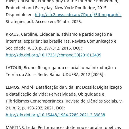
HINE, Christine. Ethnography for the Internet: Embedded,
Embodied and Everyday. New York: Routledge, 2015.
Disponible en:
http://stc2.uws.edu.au/CRproj/Ethnographic
Strategies.pdf. Acceso en: 30 abr. 2025.
KRAUS, Caroline. Cidadania, ativismo e participação na
internet: experiências brasileiras. Revista Comunicação e
Sociedade, v. 30, p. 297-312, 2016. DOI:
http://dx.doi.org/10.17231/comsoc.30(2016).2499
LATOUR, Bruno. Reagregando o social: uma introdução a
Teoria do Ator – Rede. Bahia: UDUFBA, 2012 [2005].
LEMOS, André. Dataficação da vida. In: Dossiê: Digitalização
e dataficação da vida: Pervasividade, Ubiquidade e
Hibridismos Contemporâneos. Revista de Ciências Sociais, v.
21, n. 2, p. 193-202, 2021. DOI:
http://dx.doi.org/10.15448/1984-7289.2021.2.39638
MARTINS, Leda. Performances do tempo espiralar, poéticas