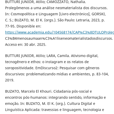
BUTTURI JUNIOR, Atilio; CAMOZZATO, Nathalia.
Prolegômenos a uma análise neomaterialista dos discursos.
In: Cosmopolítica e Linguagem [Livro electrónico], GORSKI,
C. S.; BUZATO, M. El K. (orgs.). São Paulo: Letraria, 2023, p.
77-95. Disponible en:
https://www.academia.edu/104568174/CAP%C3%8DTULOProle
C3%B4menosaumaan%C3%A1liseneomaterialistadosdiscursos.
Acceso en: 30 abr. 2025.
BUTTURI JUNIOR, Atilio; LARA, Camila. Ativismo digital,
tecnogênero e ethos: o instagram e os relatos de
soropositividade. EmDiscurso2: Pesquisar com gêneros
discursivos: problematizando mídias e ambientes, p. 83-104,
2019.
BUZATO, Marcelo El Khouri. Cidadania pós-social e
encontros pós-humanos: integrando sentido, informação e
emoção. In: BUZATO, M. El K. (org.). Cultura Digital e
Linguística Aplicada: travessias e linguagem, tecnologia e