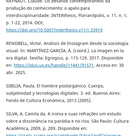
RAYNAUT, Claude. Os desafios contemporâneos da
produção do conhecimento: o apelo para
interdisciplinaridade. INTERthesis, Florianópolis, v. 11, n. 1,
p. 1-22, 2014. DOI:
https://doi.org/10.5007/interthesis.v11i1.33919
RENOBELL, Víctor. Análisis de Instagram desde la sociología
visual. In: MARTÍNEZ-GARCÍA, Á. (coord.). La imagen en la
era digital. Sevilla: Egregius, p. 115-129. 2017. Disponible
en:
https://idus.us.es/handle/11441/91571
. Acceso en: 30
abr. 2025.
SIBILIA, Paula. El hombre postorgánico. Cuerpo,
subjetividad y tecnologías digitales. 3. ed. Buenos Aires:
Fondo de Cultura Económica, 2013 [2005].
SILVA, A. Camila da. A ironia e suas refrações um estudo
sobre a dissonância na paródia e no riso. São Paulo: Cultura
Acadêmica, 2009, p. 209. Disponible en:
https://static.scielo.org/scielobooks/5dcq3/pdf/alavarce-