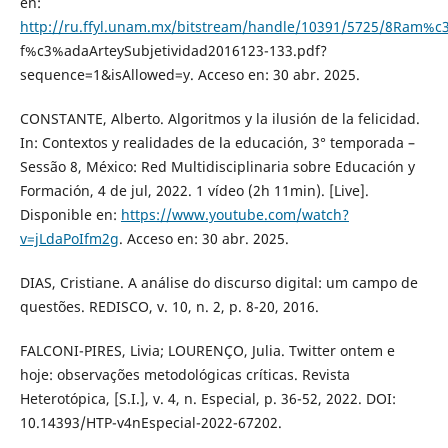
en:
http://ru.ffyl.unam.mx/bitstream/handle/10391/5725/8Ram%c
f%c3%adaArteySubjetividad2016123-133.pdf?
sequence=1&isAllowed=y. Acceso en: 30 abr. 2025.
CONSTANTE, Alberto. Algoritmos y la ilusión de la felicidad.
In: Contextos y realidades de la educación, 3° temporada –
Sessão 8, México: Red Multidisciplinaria sobre Educación y
Formación, 4 de jul, 2022. 1 vídeo (2h 11min). [Live].
Disponible en:
https://www.youtube.com/watch?
v=jLdaPoIfm2g
. Acceso en: 30 abr. 2025.
DIAS, Cristiane. A análise do discurso digital: um campo de
questões. REDISCO, v. 10, n. 2, p. 8-20, 2016.
FALCONI-PIRES, Livia; LOURENÇO, Julia. Twitter ontem e
hoje: observações metodológicas críticas. Revista
Heterotópica, [S.I.], v. 4, n. Especial, p. 36-52, 2022. DOI:
10.14393/HTP-v4nEspecial-2022-67202.