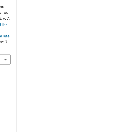
 no
vírus
.]
, v. 7,
HTP-
taHete
em: 7