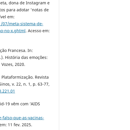
Meta, dona de Instagram e
os para adotar 'notas de
ível em:
01/07/meta-sistema-de-
o-no-x.ghtml
. Acesso em:
ção Francesa. In:
.). História das emoções:
: Vozes, 2020.
 Plataformização. Revista
nos, v. 22, n. 1, p. 63-77,
0.221.01
ovid-19 vêm com ‘AIDS
-falso-que-as-vacinas-
em: 11 fev. 2025.