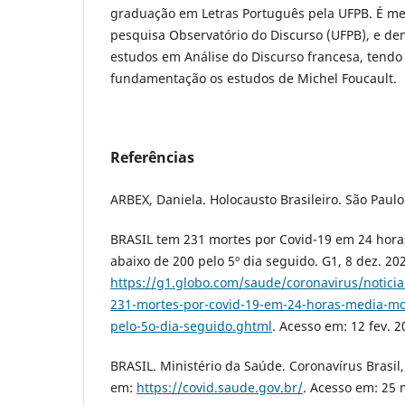
graduação em Letras Português pela UFPB. É m
pesquisa Observatório do Discurso (UFPB), e de
estudos em Análise do Discurso francesa, tendo
fundamentação os estudos de Michel Foucault.
Referências
ARBEX, Daniela. Holocausto Brasileiro. São Paulo:
BRASIL tem 231 mortes por Covid-19 em 24 hor
abaixo de 200 pelo 5º dia seguido. G1, 8 dez. 20
https://g1.globo.com/saude/coronavirus/noticia
231-mortes-por-covid-19-em-24-horas-media-mo
pelo-5o-dia-seguido.ghtml
. Acesso em: 12 fev. 2
BRASIL. Ministério da Saúde. Coronavírus Brasil
em:
https://covid.saude.gov.br/
. Acesso em: 25 