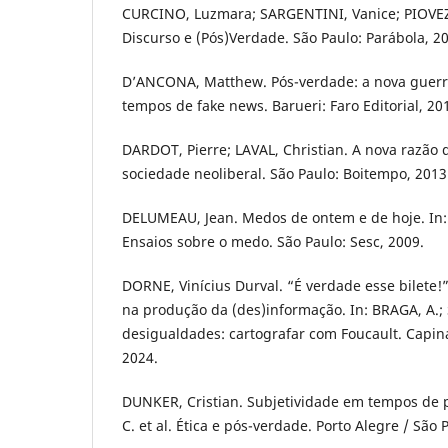
CURCINO, Luzmara; SARGENTINI, Vanice; PIOVEZA
Discurso e (Pós)Verdade. São Paulo: Parábola, 2
D’ANCONA, Matthew. Pós-verdade: a nova guerra
tempos de fake news. Barueri: Faro Editorial, 20
DARDOT, Pierre; LAVAL, Christian. A nova razão
sociedade neoliberal. São Paulo: Boitempo, 2013
DELUMEAU, Jean. Medos de ontem e de hoje. In: 
Ensaios sobre o medo. São Paulo: Sesc, 2009.
DORNE, Vinícius Durval. “É verdade esse bilete!
na produção da (des)informação. In: BRAGA, A.; S
desigualdades: cartografar com Foucault. Capina
2024.
DUNKER, Cristian. Subjetividade em tempos de 
C. et al. Ética e pós-verdade. Porto Alegre / São