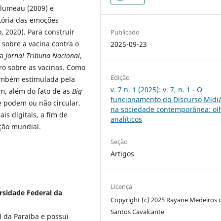
elumeau (2009) e
stória das emoções
o, 2020). Para construir
Publicado
 sobre a vacina contra o
2025-09-23
va
Jornal Tribuna Nacional
,
o sobre as vacinas. Como
Edição
ambém estimulada pela
v. 7 n. 1 (2025): v. 7, n. 1 - O
am, além do fato de as
Big
funcionamento do Discurso Midiá
 podem ou não circular.
na sociedade contemporânea: ol
ais digitais, a fim de
analíticos
ção mundial.
Seção
Artigos
Licença
rsidade Federal da
Copyright (c) 2025 Rayane Medeiros 
Santos Cavalcante
l da Paraíba e possui