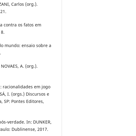
NI, Carlos (org.).
021.
 contra os fatos em
18.
 do mundo: ensaio sobre a
.
NOVAES, A. (org.).
”: racionalidades em jogo
Á, I. (orgs.) Discursos e
, SP: Pontes Editores,
pós-verdade. In: DUNKER,
 Paulo: Dublinense, 2017.