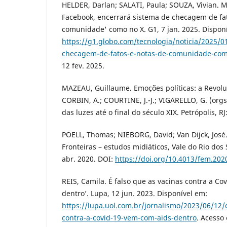
HELDER, Darlan; SALATI, Paula; SOUZA, Vivian. 
Facebook, encerrará sistema de checagem de fat
comunidade' como no X. G1, 7 jan. 2025. Dispon
https://g1.globo.com/tecnologia/noticia/2025/
checagem-de-fatos-e-notas-de-comunidade-com
12 fev. 2025.
MAZEAU, Guillaume. Emoções políticas: a Revolu
CORBIN, A.; COURTINE, J.-J.; VIGARELLO, G. (orgs
das luzes até o final do século XIX. Petrópolis, RJ
POELL, Thomas; NIEBORG, David; Van Dijck, José.
Fronteiras – estudos midiáticos, Vale do Rio dos Si
abr. 2020. DOI:
https://doi.org/10.4013/fem.202
REIS, Camila. É falso que as vacinas contra a C
dentro’. Lupa, 12 jun. 2023. Disponível em:
https://lupa.uol.com.br/jornalismo/2023/06/12/e
contra-a-covid-19-vem-com-aids-dentro
. Acesso 