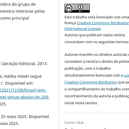
embro do grupo de
monstra interesse pelos
Este trabalho está licenciado sob um
 como principal
licença
Creative Commons Attribution
International License
.
Autores que publicam nesta revista
concordam com os seguintes termos
Autores mantêm os direitos autorais 
concedem à revista o direito de prime
 Geração Editorial, 2013.
publicação, com o trabalho
simultaneamente licenciado sob a
Lic
as; média móvel segue
Creative Commons Attribution
que p
21. Disponível em:
o compartilhamento do trabalho co
/2021/12/08/brasil-tem-
reconhecimento da autoria e publica
vel-segue-abaixo-de-200-
inicial nesta revista.
025.
, 25 maio 2025. Disponível
Como Citar
maio 2025.