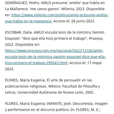
DOMÍNGUEZ, Pedro. AMLO presume ‘amlito’ que habla en
La Mañanera: ‘me canso ganso’. Milenio, 2023. Disponible
en:
https://www.milenio.com/politica/amlo-presume-amlito-
que-habla-en-la-mananera
. Acceso el: 28 junio 2023.
ESCOBAR, Dalia. AMLO escuda tesis de la ministra Yasmín
Esquivel: “dice que ella hizo primero el trabajo”. Proceso,
2022. Disponible en:
https://www.proceso.com.mx/nacional/2022/12/26/amlo-
escuda-tesis-de-la-ministra-yasmin-esquivel-dice-que-ella-
hizo-primero-el-trabajo-299243.html
. Acceso el: 17 mayo
2023.
FLORES, María Eugenia. El arte de persuadir en las
publicaciones religiosas. México: Facultad de Filosofía y
Letras, Universidad Autónoma de Nuevo León, 2005.
FLORES, María Eugenia; INFANTE, José. Descortesía, imagen
y performance en el discurso político. In: FLORES, M. E.;