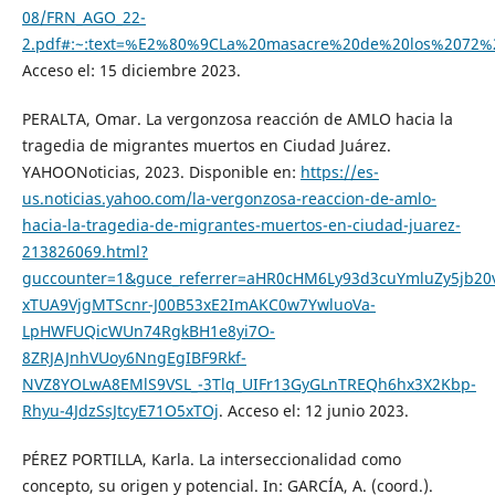
08/FRN_AGO_22-
2.pdf#:~:text=%E2%80%9CLa%20masacre%20de%20los%2072
Acceso el: 15 diciembre 2023.
PERALTA, Omar. La vergonzosa reacción de AMLO hacia la
tragedia de migrantes muertos en Ciudad Juárez.
YAHOONoticias, 2023. Disponible en:
https://es-
us.noticias.yahoo.com/la-vergonzosa-reaccion-de-amlo-
hacia-la-tragedia-de-migrantes-muertos-en-ciudad-juarez-
213826069.html?
guccounter=1&guce_referrer=aHR0cHM6Ly93d3cuYmluZy5jb20v
xTUA9VjgMTScnr-J00B53xE2ImAKC0w7YwluoVa-
LpHWFUQicWUn74RgkBH1e8yi7O-
8ZRJAJnhVUoy6NngEgIBF9Rkf-
NVZ8YOLwA8EMlS9VSL_-3Tlq_UIFr13GyGLnTREQh6hx3X2Kbp-
Rhyu-4JdzSsJtcyE71O5xTOj
. Acceso el: 12 junio 2023.
PÉREZ PORTILLA, Karla. La interseccionalidad como
concepto, su origen y potencial. In: GARCÍA, A. (coord.).