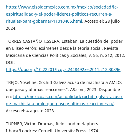
https://www.elsoldemexico.com.mx/mexico/sociedad/la-
espiritualidad-y-el-poder-lideres-politicos-recurren-a-
rituales-para-gobernar-11010406.html
. Acceso el: 28 julio
2024.
TORRES CASTAÑO TISSERA, Esteban. La cuestión del poder
en Eliseo Verón: exámenes desde la teoría social. Revista
Mexicana de Ciencias Políticas y Sociales, v. 56, n. 212, 2012.
DOI:
https://doi.org/10.22201/fcpys.2448492xe.2011.212.30396
.
TREJO. Yoseline. Xóchitl Gálvez acusó de machista a AMLO:
qué pasó y últimas reacciones”. AS.com, 2023. Disponible
en:
https://mexico.as.com/actualidad/xochitl-galvez-acuso-
de-machista-a-amlo-que-paso-y-ultimas-reacciones-n/
.
Acceso el: 4 agosto 2023.
TURNER, Victor. Dramas, fields and metaphors.
Ithaca/Londres: Cornell: University Press, 1974.