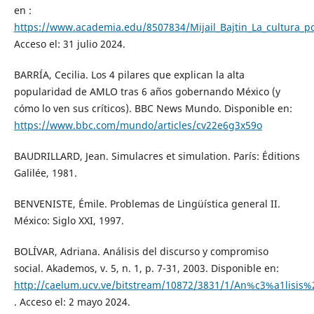
en :
https://www.academia.edu/8507834/Mijail_Bajtin_La_cultur
Acceso el: 31 julio 2024.
BARRÍA, Cecilia. Los 4 pilares que explican la alta
popularidad de AMLO tras 6 años gobernando México (y
cómo lo ven sus críticos). BBC News Mundo. Disponible en:
https://www.bbc.com/mundo/articles/cv22e6g3x59o
BAUDRILLARD, Jean. Simulacres et simulation. París: Éditions
Galilée, 1981.
BENVENISTE, Émile. Problemas de Lingüística general II.
México: Siglo XXI, 1997.
BOLÍVAR, Adriana. Análisis del discurso y compromiso
social. Akademos, v. 5, n. 1, p. 7-31, 2003. Disponible en:
http://caelum.ucv.ve/bitstream/10872/3831/1/An%c3%a1lisi
. Acceso el: 2 mayo 2024.