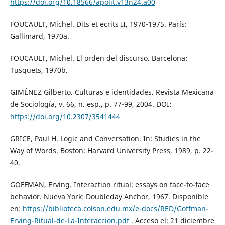
https://doi.org/10.18566/apolit.v13n24.a00
FOUCAULT, Michel. Dits et ecrits II, 1970-1975. París:
Gallimard, 1970a.
FOUCAULT, Michel. El orden del discurso. Barcelona:
Tusquets, 1970b.
GIMÉNEZ Gilberto. Culturas e identidades. Revista Mexicana
de Sociología, v. 66, n. esp., p. 77-99, 2004. DOI:
https://doi.org/10.2307/3541444
GRICE, Paul H. Logic and Conversation. In: Studies in the
Way of Words. Boston: Harvard University Press, 1989, p. 22-
40.
GOFFMAN, Erving. Interaction ritual: essays on face-to-face
behavior. Nueva York: Doubleday Anchor, 1967. Disponible
en:
https://biblioteca.colson.edu.mx/e-docs/RED/Goffman-
Erving-Ritual-de-La-Interaccion.pdf
. Acceso el: 21 diciembre