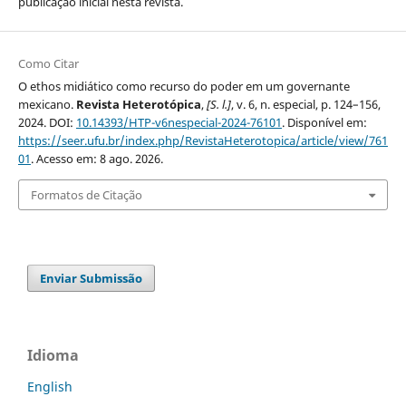
publicação inicial nesta revista.
Como Citar
O ethos midiático como recurso do poder em um governante
mexicano.
Revista Heterotópica
,
[S. l.]
, v. 6, n. especial, p. 124–156,
2024. DOI:
10.14393/HTP-v6nespecial-2024-76101
. Disponível em:
https://seer.ufu.br/index.php/RevistaHeterotopica/article/view/761
01
. Acesso em: 8 ago. 2026.
Formatos de Citação
Enviar Submissão
Idioma
English