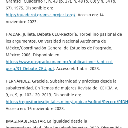
Gramsci: Cuaderno 1, n. 43 (p. 37), n. 48 (p. 60) y n. 54 (p.
67). 1975. Disponible en:
http://quaderni.gramsciproject.org/
. Acceso en: 14
noviembre 2023.
HAIDAR, Julieta. Debate CEU-Rectoría. Torbellino pasional de
los argumentos. Universidad Nacional Autónoma de
México/Coordinación General de Estudios de Posgrado.
México: 2006. Disponible en:
https://www.posgrado.unam.mx/publicaciones/ant_col-
posg/31_Debate_CEU.pdf
. Acceso el: 1 abril 2023.
HERNÁNDEZ, Graciela. Subalternidad y prácticas desde la
subalternidad. En Temas de mujeres Revista del CEHIM, v.
9, n. 9, p. 102-120, 2013. Disponible en:
https://repositoriosdigitales.mincyt.gob.ar/vufind/Record/RI
Acceso en: 16 noviembre 2023.
IMAGINABIENESTAR. La igualdad desde la
interseccionalidad. Blog Imaginabienestar, 2020. Disponible