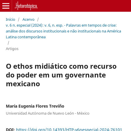
Início
/
Acervo
/
v. 6 n. especial (2024): v. 6, n. esp. - Palavras em tempos de crise:
análise dos discursos institucionais e não institucionais na América
Latina contemporânea
/
Artigos
O ethos midiático como recurso
do poder em um governante
mexicano
María Eugenia Flores Treviño
Universidad Autónoma de Nuevo León - México
DOI:
https://doi.org/10.14393/HTP-v6nespecial-2024-76101