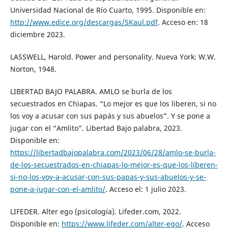
Universidad Nacional de Río Cuarto, 1995. Disponible en:
http://www.edice.org/descargas/SKaul.pdf
. Acceso en: 18
diciembre 2023.
LASSWELL, Harold. Power and personality. Nueva York: W.W.
Norton, 1948.
LIBERTAD BAJO PALABRA. AMLO se burla de los
secuestrados en Chiapas. “Lo mejor es que los liberen, si no
los voy a acusar con sus papás y sus abuelos”. Y se pone a
jugar con el “Amlito”. Libertad Bajo palabra, 2023.
Disponible en:
https://libertadbajopalabra.com/2023/06/28/amlo-se-burla-
de-los-secuestrados-en-chiapas-lo-mejor-es-que-los-liberen-
si-no-los-voy-a-acusar-con-sus-papas-y-sus-abuelos-y-se-
pone-a-jugar-con-el-amlito/
. Acceso el: 1 julio 2023.
LIFEDER. Alter ego (psicología). Lifeder.com, 2022.
Disponible en:
https://www.lifeder.com/alter-ego/
. Acceso