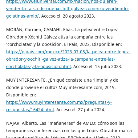
https://www.eluniversal.com.mx/nacion/nos-quieren-
vender-la-farsa-de-que-xochitl-galvez-comenzo-vendiendo-
gelatinas-amlo/
. Acceso el: 20 agosto 2023.
MORÁN, Carmen, CAMAHI, Elías. La pelea entre López
Obrador y Xóchitl Gálvez atiza la campaña entre las
‘corcholatas’ y la oposición. El País, 2023. Disponible en:
https://elpais.com/mexico/2023-07-08/la-pelea-entre-lopez-
obrador-y-xochitl-galvez-atiza-la-campana-entre-las-
corcholatas-y-la-oposicion.html
. Acceso el: 15 julio 2023.
MUY INTERESANTE. ¿En qué consiste una ‘limpia’ y de
dónde proviene el culto? Muy interesante.com, 2019.
Disponible en:
https://www.muyinteresante.com.mx/preguntas-y-
respuestas/16424.html
. Acceso el: 27 julio 2024.
NÁJAR, Alberto. Las “mañaneras” de AMLO: cómo son las
tempraneras conferencias con las que López Obrador marca
la agenda política de México. BBCMundo. México, 2019.