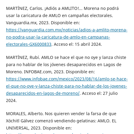
MARTÍNEZ, Carlos. ¡Adiós a AMLITO!... Morena no podrá
usar la caricatura de AMLO en campañas electorales.
Vanguardia.mx, 2023. Disponible en:
https://vanguardia.com.mx/noticias/adios-a-amlito-morena-
no-podra-usar-la-caricatura-de-amlo-en-campanas-
electorales-GX6000833
. Acceso el: 15 abril 2024.
MARTÍNEZ, Rubí. AMLO se hace el que no oye y lanza chiste
para no hablar de los jóvenes desaparecidos en Lagos de
Moreno. INFOBAE.com, 2023. Disponible en:
https://www.infobae.com/mexico/2023/08/16/amlo-se-hace-
el-que-no-oye-y-lanza-chiste-para-no-hablar-de-los-jovenes-
desaparecidos-en-lagos-de-moreno/
. Acceso el: 27 julio
2024.
MORALES, Alberto. Nos quieren vender la farsa de que
Xóchitl Gálvez comenzó vendiendo gelatinas: AMLO. EL
UNIVERSAL, 2023. Disponible en: