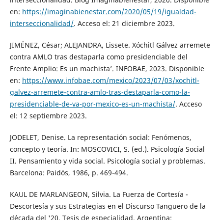
en:
https://imaginabienestar.com/2020/05/19/igualdad-
interseccionalidad/
. Acceso el: 21 diciembre 2023.
JIMÉNEZ, César; ALEJANDRA, Lissete. Xóchitl Gálvez arremete
contra AMLO tras destaparla como presidenciable del
Frente Amplio: ´Es un machista’. INFOBAE, 2023. Disponible
en:
https://www.infobae.com/mexico/2023/07/03/xochitl-
galvez-arremete-contra-amlo-tras-destaparla-como-la-
presidenciable-de-va-por-mexico-es-un-machista/
. Acceso
el: 12 septiembre 2023.
JODELET, Denise. La representación social: Fenómenos,
concepto y teoría. In: MOSCOVICI, S. (ed.). Psicología Social
II. Pensamiento y vida social. Psicología social y problemas.
Barcelona: Paidós, 1986, p. 469-494.
KAUL DE MARLANGEON, Silvia. La Fuerza de Cortesía -
Descortesía y sus Estrategias en el Discurso Tanguero de la
década del '20. Tesis de especialidad. Argentina: