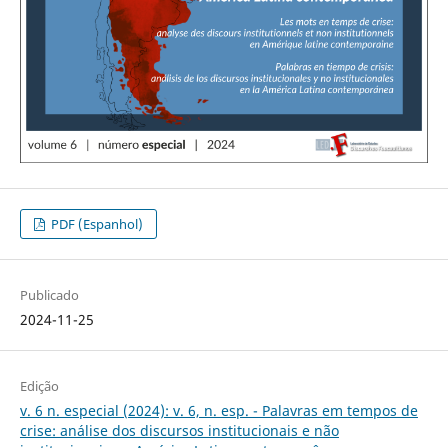
PDF (Espanhol)
Publicado
2024-11-25
Edição
v. 6 n. especial (2024): v. 6, n. esp. - Palavras em tempos de
crise: análise dos discursos institucionais e não