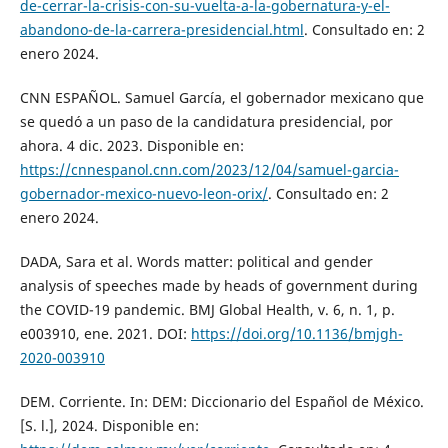
de-cerrar-la-crisis-con-su-vuelta-a-la-gobernatura-y-el-
abandono-de-la-carrera-presidencial.html
. Consultado en: 2
enero 2024.
CNN ESPAÑOL. Samuel García, el gobernador mexicano que
se quedó a un paso de la candidatura presidencial, por
ahora. 4 dic. 2023. Disponible en:
https://cnnespanol.cnn.com/2023/12/04/samuel-garcia-
gobernador-mexico-nuevo-leon-orix/
. Consultado en: 2
enero 2024.
DADA, Sara et al. Words matter: political and gender
analysis of speeches made by heads of government during
the COVID-19 pandemic. BMJ Global Health, v. 6, n. 1, p.
e003910, ene. 2021. DOI:
https://doi.org/10.1136/bmjgh-
2020-003910
DEM. Corriente. In: DEM: Diccionario del Español de México.
[S. l.], 2024. Disponible en: