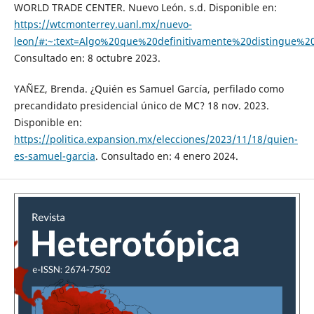
WORLD TRADE CENTER. Nuevo León. s.d. Disponible en:
https://wtcmonterrey.uanl.mx/nuevo-
leon/#:~:text=Algo%20que%20definitivamente%20distingue%
Consultado en: 8 octubre 2023.
YAÑEZ, Brenda. ¿Quién es Samuel García, perfilado como
precandidato presidencial único de MC? 18 nov. 2023.
Disponible en:
https://politica.expansion.mx/elecciones/2023/11/18/quien-
es-samuel-garcia
. Consultado en: 4 enero 2024.