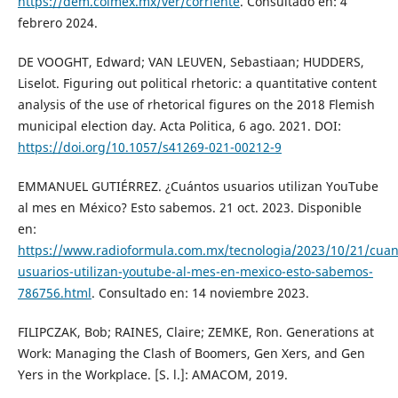
https://dem.colmex.mx/ver/corriente
. Consultado en: 4
febrero 2024.
DE VOOGHT, Edward; VAN LEUVEN, Sebastiaan; HUDDERS,
Liselot. Figuring out political rhetoric: a quantitative content
analysis of the use of rhetorical figures on the 2018 Flemish
municipal election day. Acta Politica, 6 ago. 2021. DOI:
https://doi.org/10.1057/s41269-021-00212-9
EMMANUEL GUTIÉRREZ. ¿Cuántos usuarios utilizan YouTube
al mes en México? Esto sabemos. 21 oct. 2023. Disponible
en:
https://www.radioformula.com.mx/tecnologia/2023/10/21/cuan
usuarios-utilizan-youtube-al-mes-en-mexico-esto-sabemos-
786756.html
. Consultado en: 14 noviembre 2023.
FILIPCZAK, Bob; RAINES, Claire; ZEMKE, Ron. Generations at
Work: Managing the Clash of Boomers, Gen Xers, and Gen
Yers in the Workplace. [S. l.]: AMACOM, 2019.