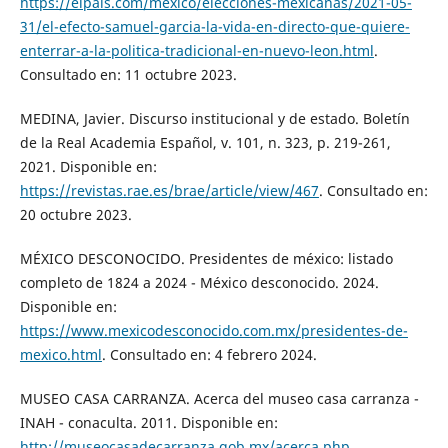
https://elpais.com/mexico/elecciones-mexicanas/2021-05-
31/el-efecto-samuel-garcia-la-vida-en-directo-que-quiere-
enterrar-a-la-politica-tradicional-en-nuevo-leon.html
.
Consultado en: 11 octubre 2023.
MEDINA, Javier. Discurso institucional y de estado. Boletín
de la Real Academia Español, v. 101, n. 323, p. 219-261,
2021. Disponible en:
https://revistas.rae.es/brae/article/view/467
. Consultado en:
20 octubre 2023.
MÉXICO DESCONOCIDO. Presidentes de méxico: listado
completo de 1824 a 2024 - México desconocido. 2024.
Disponible en:
https://www.mexicodesconocido.com.mx/presidentes-de-
mexico.html
. Consultado en: 4 febrero 2024.
MUSEO CASA CARRANZA. Acerca del museo casa carranza -
INAH - conaculta. 2011. Disponible en:
http://museocasadecarranza.gob.mx/acerca.php
.