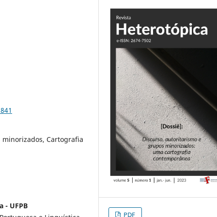
9841
 minorizados, Cartografia
a - UFPB
PDF