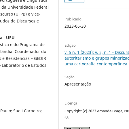
Portuguesa e Linguística
 da Universidade Federal
scurso (UFPB) e vice-
Publicado
tudos de Discursos e
2023-06-30
ia - UFU
ística e do Programa de
Edição
rlândia. Coordenador do
v. 5 n. 1 (2023): v. 5, n. 1 - Discur
autoritarismo e grupos minoriza
s e Resistências – GEDIR
uma cartografia contemporânea
 Laboratório de Estudos
Seção
Apresentação
Licença
Paulo: Sueli Carneiro;
Copyright (c) 2023 Amanda Braga, Isr
Sá