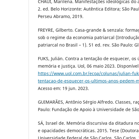
CHAUÍ, Marilena. Manifestações ideológicas do a
2. ed. Belo Horizonte: Autêntica Editora; São Pau
Perseu Abramo, 2019.
FREYRE, Gilberto. Casa-grande & senzala: formaç
sob o regime da economia patriarcal (Introdução
patriarcal no Brasil – 1). 51 ed. rev. São Paulo: G
FUKS, Julián. Contra a tentação de esquecer, o
memória e justiça. Uol, 06 maio 2023. Disponíve
https://www.uol.com.br/ecoa/colunas/julian-fuk
tentacao-de-esquecer-os-ultimos-anos-pedem-m
Acesso em: 19 jun. 2023.
GUIMARÃES, Antônio Sérgio Alfredo. Classes, ra
Paulo: Fundação de Apoio à Universidade de São 
SÁ, Israel de. Memória discursiva da ditadura no 
e opacidades democráticas. 2015. Tese (Doutora
Universidade Federal de São Carlos, São Carlos,