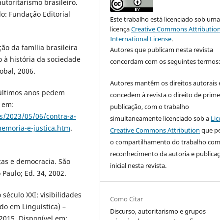
utoritarismo brasileiro.
lo: Fundação Editorial
Este trabalho está licenciado sob um
licença
Creative Commons Attribution
International License
.
ão da família brasileira
Autores que publicam nesta revista
 à história da sociedade
concordam com os seguintes termos
lobal, 2006.
Autores mantêm os direitos autorais 
s últimos anos pedem
concedem à revista o direito de prime
l em:
publicação, com o trabalho
s/2023/05/06/contra-a-
simultaneamente licenciado sob a
Lic
emoria-e-justica.htm
.
Creative Commons Attribution
que p
o compartilhamento do trabalho co
reconhecimento da autoria e publica
ças e democracia. São
inicial nesta revista.
Paulo; Ed. 34, 2002.
século XXI: visibilidades
Como Citar
do em Linguística) –
Discurso, autoritarismo e grupos
 2015. Disponível em: