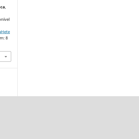
ica
,
onível
taHete
em: 8