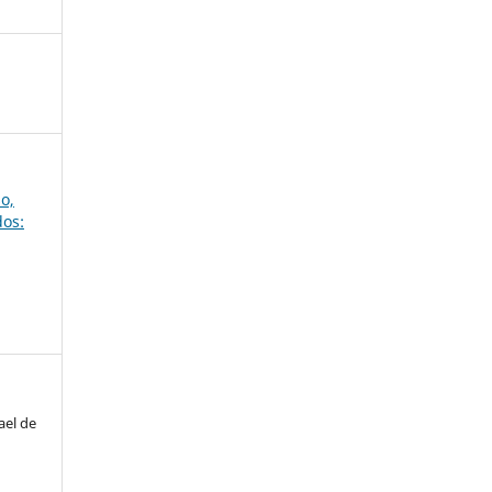
so,
dos:
ael de