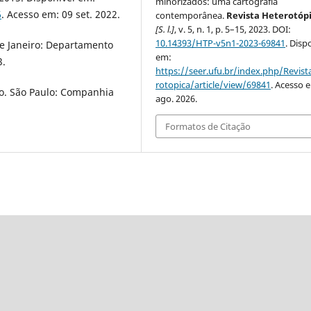
minorizados: uma cartografia
6
. Acesso em: 09 set. 2022.
contemporânea.
Revista Heterotóp
[S. l.]
, v. 5, n. 1, p. 5–15, 2023. DOI:
10.14393/HTP-v5n1-2023-69841
. Disp
de Janeiro: Departamento
em:
3.
https://seer.ufu.br/index.php/Revis
rotopica/article/view/69841
. Acesso 
ro. São Paulo: Companhia
ago. 2026.
Formatos de Citação