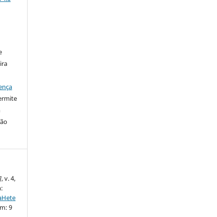
:
e
ira
ença
ermite
m
ção
]
, v. 4,
m:
taHete
em: 9