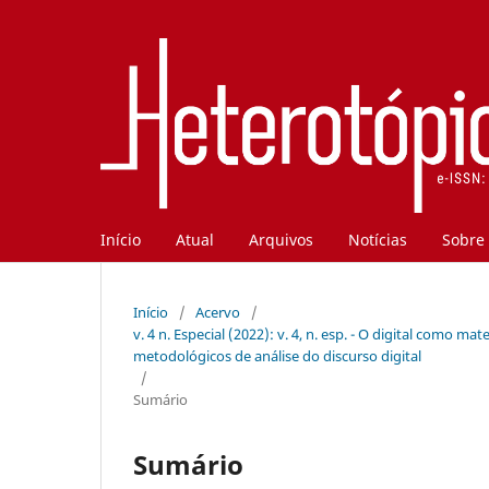
Início
Atual
Arquivos
Notícias
Sobre
Início
/
Acervo
/
v. 4 n. Especial (2022): v. 4, n. esp. - O digital como 
metodológicos de análise do discurso digital
/
Sumário
Sumário