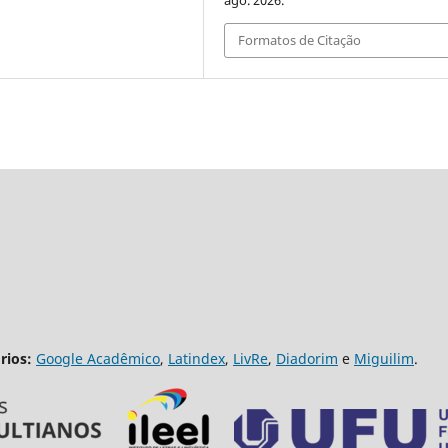
ago. 2026.
Formatos de Citação
rios:
Google Acadêmico
,
Latindex
,
LivRe
,
Diadorim
e
Miguilim
.