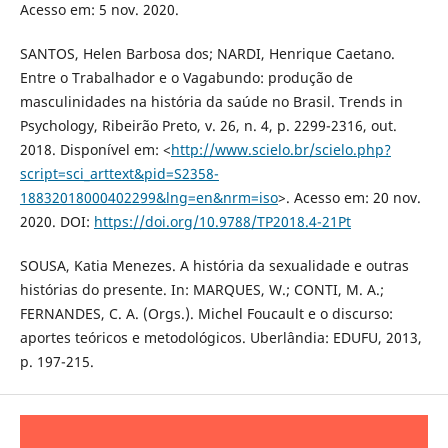
Acesso em: 5 nov. 2020.
SANTOS, Helen Barbosa dos; NARDI, Henrique Caetano.
Entre o Trabalhador e o Vagabundo: produção de
masculinidades na história da saúde no Brasil. Trends in
Psychology, Ribeirão Preto, v. 26, n. 4, p. 2299-2316, out.
2018. Disponível em: <
http://www.scielo.br/scielo.php?
script=sci_arttext&pid=S2358-
18832018000402299&lng=en&nrm=iso
>. Acesso em: 20 nov.
2020. DOI:
https://doi.org/10.9788/TP2018.4-21Pt
SOUSA, Katia Menezes. A história da sexualidade e outras
histórias do presente. In: MARQUES, W.; CONTI, M. A.;
FERNANDES, C. A. (Orgs.). Michel Foucault e o discurso:
aportes teóricos e metodológicos. Uberlândia: EDUFU, 2013,
p. 197-215.