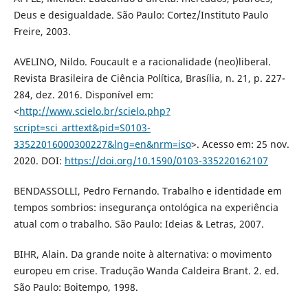
Deus e desigualdade. São Paulo: Cortez/Instituto Paulo
Freire, 2003.
AVELINO, Nildo. Foucault e a racionalidade (neo)liberal.
Revista Brasileira de Ciência Política, Brasília, n. 21, p. 227-
284, dez. 2016. Disponível em:
<
http://www.scielo.br/scielo.php?
script=sci_arttext&pid=S0103-
33522016000300227&lng=en&nrm=iso
>. Acesso em: 25 nov.
2020. DOI:
https://doi.org/10.1590/0103-335220162107
BENDASSOLLI, Pedro Fernando. Trabalho e identidade em
tempos sombrios: insegurança ontológica na experiência
atual com o trabalho. São Paulo: Ideias & Letras, 2007.
BIHR, Alain. Da grande noite à alternativa: o movimento
europeu em crise. Tradução Wanda Caldeira Brant. 2. ed.
São Paulo: Boitempo, 1998.