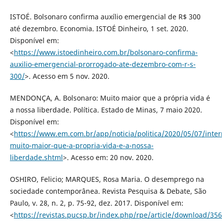
ISTOÉ. Bolsonaro confirma auxílio emergencial de R$ 300
até dezembro. Economia. ISTOÉ Dinheiro, 1 set. 2020.
Disponível em:
<
https://www.istoedinheiro.com.br/bolsonaro-confirma-
auxilio-emergencial-prorrogado-ate-dezembro-com-r-s-
300/
>. Acesso em 5 nov. 2020.
MENDONÇA, A. Bolsonaro: Muito maior que a própria vida é
a nossa liberdade. Política. Estado de Minas, 7 maio 2020.
Disponível em:
<
https://www.em.com.br/app/noticia/politica/2020/05/07/inter
muito-maior-que-a-propria-vida-e-a-nossa-
liberdade.shtml
>. Acesso em: 20 nov. 2020.
OSHIRO, Felicio; MARQUES, Rosa Maria. O desemprego na
sociedade contemporânea. Revista Pesquisa & Debate, São
Paulo, v. 28, n. 2, p. 75-92, dez. 2017. Disponível em:
<
https://revistas.pucsp.br/index.php/rpe/article/download/35