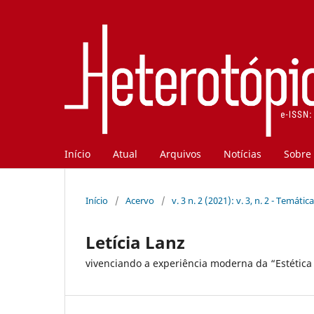
Início
Atual
Arquivos
Notícias
Sobre
Início
/
Acervo
/
v. 3 n. 2 (2021): v. 3, n. 2 - Temátic
Letícia Lanz
vivenciando a experiência moderna da “Estética 