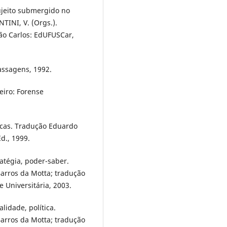
ujeito submergido no
TINI, V. (Orgs.).
São Carlos: EdUFUSCar,
assagens, 1992.
eiro: Forense
icas. Tradução Eduardo
d., 1999.
ratégia, poder-saber.
Barros da Motta; tradução
e Universitária, 2003.
lidade, política.
Barros da Motta; tradução