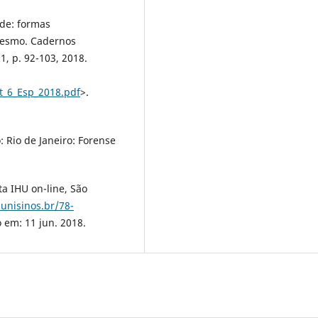
ade: formas
mesmo. Cadernos
 1, p. 92-103, 2018.
t_6_Esp_2018.pdf
>.
: Rio de Janeiro: Forense
ta IHU on-line, São
unisinos.br/78-
o em: 11 jun. 2018.