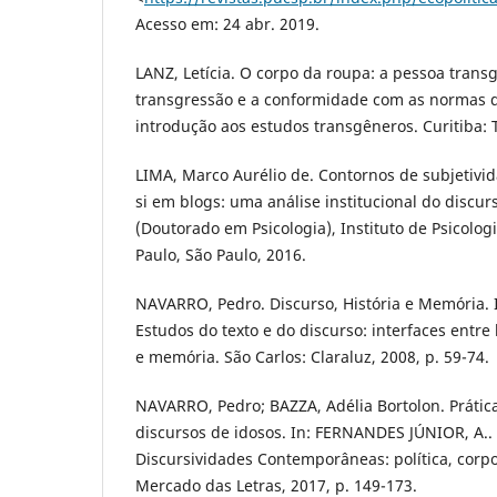
Acesso em: 24 abr. 2019.
LANZ, Letícia. O corpo da roupa: a pessoa trans
transgressão e a conformidade com as normas 
introdução aos estudos transgêneros. Curitiba: 
LIMA, Marco Aurélio de. Contornos de subjetivid
si em blogs: uma análise institucional do discurs
(Doutorado em Psicologia), Instituto de Psicolog
Paulo, São Paulo, 2016.
NAVARRO, Pedro. Discurso, História e Memória. In
Estudos do texto e do discurso: interfaces entre
e memória. São Carlos: Claraluz, 2008, p. 59-74.
NAVARRO, Pedro; BAZZA, Adélia Bortolon. Prátic
discursos de idosos. In: FERNANDES JÚNIOR, A.. 
Discursividades Contemporâneas: política, corp
Mercado das Letras, 2017, p. 149-173.