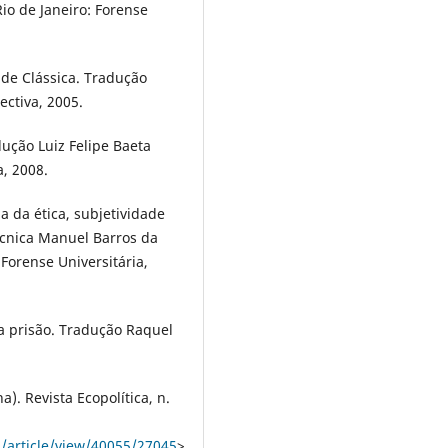
io de Janeiro: Forense
ade Clássica. Tradução
ectiva, 2005.
ução Luiz Felipe Baeta
a, 2008.
a da ética, subjetividade
écnica Manuel Barros da
 Forense Universitária,
a prisão. Tradução Raquel
). Revista Ecopolítica, n.
a/article/view/40055/27045
>.