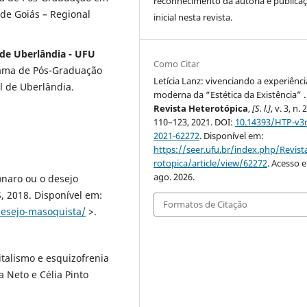
reconhecimento da autoria e publica
de Goiás – Regional
inicial nesta revista.
 de Uberlândia - UFU
Como Citar
rama de Pós-Graduação
Letícia Lanz: vivenciando a experiênci
l de Uberlândia.
moderna da “Estética da Existência” .
Revista Heterotópica
,
[S. l.]
, v. 3, n. 2
110–123, 2021. DOI:
10.14393/HTP-v3
2021-62272
. Disponível em:
https://seer.ufu.br/index.php/Revis
rotopica/article/view/62272
. Acesso 
ago. 2026.
naro ou o desejo
 2018. Disponível em:
Formatos de Citação
desejo-masoquista/
>.
italismo e esquizofrenia
a Neto e Célia Pinto