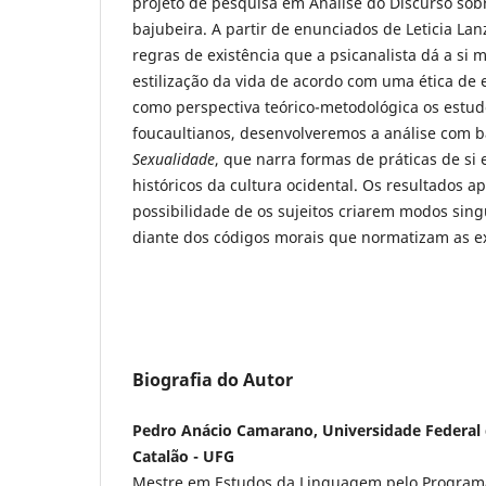
projeto de pesquisa em Análise do Discurso sob
bajubeira. A partir de enunciados de Leticia Lan
regras de existência que a psicanalista dá a s
estilização da vida de acordo com uma ética de 
como perspectiva teórico-metodológica os estud
foucaultianos, desenvolveremos a análise com 
Sexualidade
, que narra formas de práticas de s
históricos da cultura ocidental. Os resultados 
possibilidade de os sujeitos criarem modos singu
diante dos códigos morais que normatizam as ex
Biografia do Autor
Pedro Anácio Camarano, Universidade Federal 
Catalão - UFG
Mestre em Estudos da Linguagem pelo Program