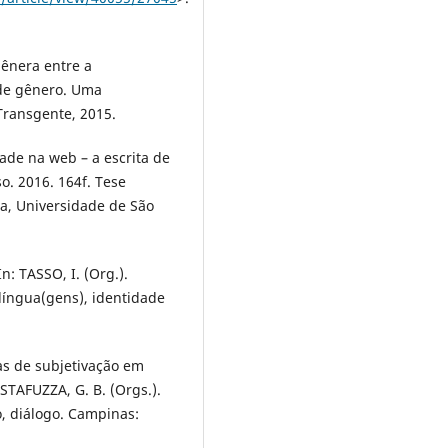
gênera entre a
de gênero. Uma
Transgente, 2015.
ade na web – a escrita de
o. 2016. 164f. Tese
ia, Universidade de São
: TASSO, I. (Org.).
 língua(gens), identidade
as de subjetivação em
STAFUZZA, G. B. (Orgs.).
o, diálogo. Campinas: