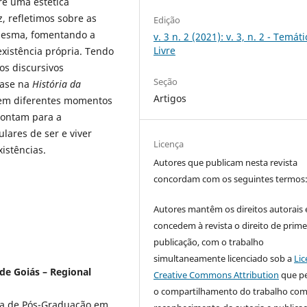
re uma estética
z, refletimos sobre as
Edição
i mesma, fomentando a
v. 3 n. 2 (2021): v. 3, n. 2 - Temáti
Livre
existência própria. Tendo
os discursivos
Seção
base na
História da
Artigos
i em diferentes momentos
apontam para a
lares de ser e viver
Licença
istências.
Autores que publicam nesta revista
concordam com os seguintes termos
Autores mantêm os direitos autorais 
concedem à revista o direito de prime
publicação, com o trabalho
simultaneamente licenciado sob a
Lic
de Goiás – Regional
Creative Commons Attribution
que p
o compartilhamento do trabalho co
a de Pós-Graduação em