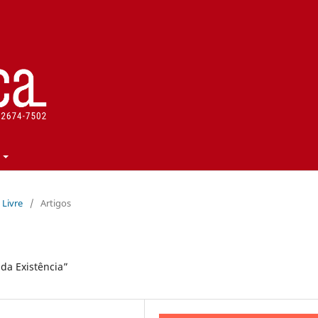
a Livre
/
Artigos
da Existência”