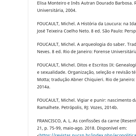
Elisa Monteiro e Inês Autran Dourado Barbosa. R
Universitária, 2004.
FOUCAULT, Michel. A História da Loucura: na Id
José Teixeira Coelho Neto. 8 ed. São Paulo: Persp
FOUCAULT, Michel. A arqueologia do saber. Trad
Neves. 8 ed. Rio de Janeiro: Forense Universitári
FOUCAULT, Michel. Ditos e Escritos IX: Genealogi
e sexualidade. Organização, seleção e revisão t
Motta; tradução Abner Chiquieri. Rio de Janeiro:
2014a.
FOUCAULT, Michel. Vigiar e punir: nascimento d
Ramalhete. Petrópolis, RJ: Vozes, 2014b.
FRANCISCO, A. L. As confissões da carne (Resenha
21, p. 75-99, maio-ago. 2018. Disponível em:
<
https://revistas.pucsp.br/index.php/ecopolitic