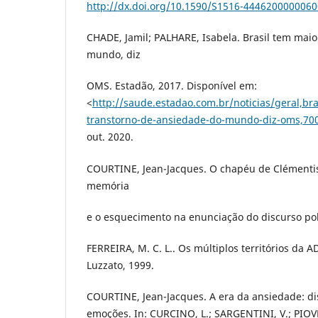
http://dx.doi.org/10.1590/S1516-444620000006
CHADE, Jamil; PALHARE, Isabela. Brasil tem mai
mundo, diz
OMS. Estadão, 2017. Disponível em:
<
http://saude.estadao.com.br/noticias/geral,br
transtorno-de-ansiedade-do-mundo-diz-oms,70
out. 2020.
COURTINE, Jean-Jacques. O chapéu de Clémentis
memória
e o esquecimento na enunciação do discurso polí
FERREIRA, M. C. L.. Os múltiplos territórios da A
Luzzato, 1999.
COURTINE, Jean-Jacques. A era da ansiedade: dis
emoções. In: CURCINO, L.; SARGENTINI, V.; PIOVE