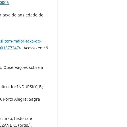
00006
or taxa de ansiedade do
asiltem-maior-taxa-de-
001677247
>. Acesso em: 9
. Observações sobre a
tico. In: INDURSKY, F.;
D. Porto Alegre: Sagra
curso, história e
ZANI, C. (orgs.).