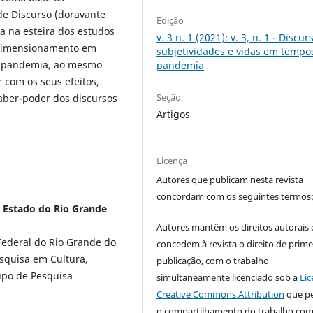
de Discurso (doravante
Edição
a na esteira dos estudos
v. 3 n. 1 (2021): v. 3, n. 1 - Discur
edimensionamento em
subjetividades e vidas em tempo
de pandemia, ao mesmo
pandemia
 com os seus efeitos,
Seção
saber-poder dos discursos
Artigos
Licença
Autores que publicam nesta revista
concordam com os seguintes termos
o Estado do Rio Grande
Autores mantêm os direitos autorais 
Federal do Rio Grande do
concedem à revista o direito de prime
squisa em Cultura,
publicação, com o trabalho
upo de Pesquisa
simultaneamente licenciado sob a
Lic
Creative Commons Attribution
que p
o compartilhamento do trabalho co