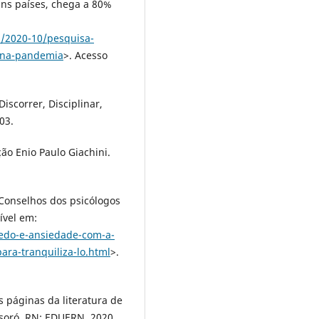
ns países, chega a 80%
a/2020-10/pesquisa-
s-na-pandemia
>. Acesso
scorrer, Disciplinar,
03.
o Enio Paulo Giachini.
Conselhos dos psicólogos
ível em:
medo-e-ansiedade-com-a-
ara-tranquiliza-lo.html
>.
s páginas da literatura de
ssoró, RN: EDUERN, 2020.