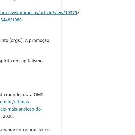
.php/revistafamecos/article/view/10379
>.
.15448/1980-
into (orgs.). A promoção
pírito do capitalismo.
o do mundo, diz a OMS.
.com.br/ultimas-
pais-mais-ansioso-do-
. 2020.
iedade entre brasileiros