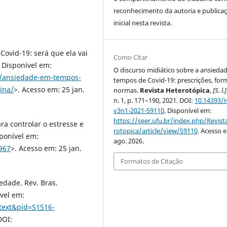
reconhecimento da autoria e publica
inicial nesta revista.
ovid-19: será que ela vai
Como Citar
 Disponível em:
O discurso midiático sobre a ansieda
ra/ansiedade-em-tempos-
tempos de Covid-19: prescrições, for
ina/
>. Acesso em: 25 jan.
normas.
Revista Heterotópica
,
[S. l.]
n. 1, p. 171–190, 2021. DOI:
10.14393/
v3n1-2021-59110
. Disponível em:
https://seer.ufu.br/index.php/Revis
ra controlar o estresse e
rotopica/article/view/59110
. Acesso 
ponível em:
ago. 2026.
967
>. Acesso em: 25 jan.
Formatos de Citação
edade. Rev. Bras.
ível em:
ttext&pid=S1516-
DOI: