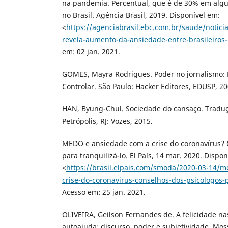
na pandemia. Percentual, que é de 30% em algu
no Brasil. Agência Brasil, 2019. Disponível em:
<
https://agenciabrasil.ebc.com.br/saude/notici
revela-aumento-da-ansiedade-entre-brasileiro
em: 02 jan. 2021.
GOMES, Mayra Rodrigues. Poder no jornalismo: Di
Controlar. São Paulo: Hacker Editores, EDUSP, 20
HAN, Byung-Chul. Sociedade do cansaço. Traduçã
Petrópolis, RJ: Vozes, 2015.
MEDO e ansiedade com a crise do coronavírus? 
para tranquilizá-lo. El País, 14 mar. 2020. Dispon
<
https://brasil.elpais.com/smoda/2020-03-14/
crise-do-coronavirus-conselhos-dos-psicologos-p
Acesso em: 25 jan. 2021.
OLIVEIRA, Geilson Fernandes de. A felicidade na
autoajuda: discurso, poder e subjetividade. Mo