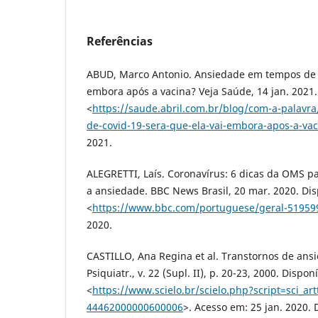
Referências
ABUD, Marco Antonio. Ansiedade em tempos de C
embora após a vacina? Veja Saúde, 14 jan. 2021.
<
https://saude.abril.com.br/blog/com-a-palav
de-covid-19-sera-que-ela-vai-embora-apos-a-vac
2021.
ALEGRETTI, Laís. Coronavírus: 6 dicas da OMS pa
a ansiedade. BBC News Brasil, 20 mar. 2020. Dis
<
https://www.bbc.com/portuguese/geral-51959
2020.
CASTILLO, Ana Regina et al. Transtornos de ansi
Psiquiatr., v. 22 (Supl. II), p. 20-23, 2000. Dispon
<
https://www.scielo.br/scielo.php?script=sci_ar
44462000000600006
>. Acesso em: 25 jan. 2020. 