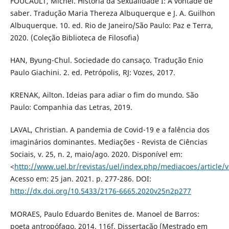
FOUCAULT, Michel. História da Sexualidade I: A vontade de
saber. Tradução Maria Thereza Albuquerque e J. A. Guilhon
Albuquerque. 10. ed. Rio de Janeiro/São Paulo: Paz e Terra,
2020. (Coleção Biblioteca de Filosofia)
HAN, Byung-Chul. Sociedade do cansaço. Tradução Enio
Paulo Giachini. 2. ed. Petrópolis, RJ: Vozes, 2017.
KRENAK, Ailton. Ideias para adiar o fim do mundo. São
Paulo: Companhia das Letras, 2019.
LAVAL, Christian. A pandemia de Covid-19 e a falência dos
imaginários dominantes. Mediações - Revista de Ciências
Sociais, v. 25, n. 2, maio/ago. 2020. Disponível em:
<
http://www.uel.br/revistas/uel/index.php/mediacoes/article/
Acesso em: 25 jan. 2021. p. 277-286. DOI:
http://dx.doi.org/10.5433/2176-6665.2020v25n2p277
MORAES, Paulo Eduardo Benites de. Manoel de Barros:
poeta antropófago. 2014. 116f. Dissertação (Mestrado em