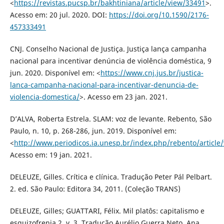
<
https://revistas.pucsp.br/bakhtiniana/article/view/33491
>.
Acesso em: 20 jul. 2020. DOI:
https://doi.org/10.1590/2176-
457333491
CNJ. Conselho Nacional de Justiça. Justiça lança campanha
nacional para incentivar denúncia de violência doméstica, 9
jun. 2020. Disponível em: <
https://www.cnj.jus.br/justica-
lanca-campanha-nacional-para-incentivar-denuncia-de-
violencia-domestica/
>. Acesso em 23 jan. 2021.
D’ALVA, Roberta Estrela. SLAM: voz de levante. Rebento, São
Paulo, n. 10, p. 268-286, jun. 2019. Disponível em:
<
http://www.periodicos.ia.unesp.br/index.php/rebento/article
Acesso em: 19 jan. 2021.
DELEUZE, Gilles. Crítica e clínica. Tradução Peter Pál Pelbart.
2. ed. São Paulo: Editora 34, 2011. (Coleção TRANS)
DELEUZE, Gilles; GUATTARI, Félix. Mil platôs: capitalismo e
esquizofrenia 2, v. 3. Tradução Aurélio Guerra Neto, Ana