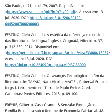
São Paulo, n. 71, p. 41-79, 2007. Disponível em:
<
https://www.scielo.br/pdf/ln/n71/02.pdf
>. Acesso em: 13
jul. 2020. DOI:
https://doi.org/10.1590/S0102-
64452007000200003
FESTINO, Cielo Griselda. A estética da diferença e o ensino
das literaturas de Língua Inglesa. Gragoatá, Niterói, n. 37,
p. 312-330, 2014. Disponível em:
<
https://periodicos.uff.br/gragoata/article/view/33000/18987
>.
Acesso em: 13 jul. 2020. DOI:
https://doi.org/10.22409/gragoata.v19i37.33000
FESTINO, Cielo Griselda. Os avanços Tecnológicos: o fim da
literatura. In: TAKAKI, Nara Hiroko, MACIEL, Ruberval Franco
(orgs.). Letramento em Terra de Paulo Freire. 2. ed.
Campinas: Pontes Editores, 2015, p. 89-100.
FREYRE, Gilberto. Casa-Grande & Senzala: Formação da
Família Brasileira sob o Regime de Economia Patriarcal. 48.