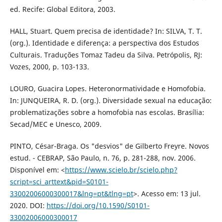
ed. Recife: Global Editora, 2003.
HALL, Stuart. Quem precisa de identidade? In: SILVA, T. T.
(org.). Identidade e diferença: a perspectiva dos Estudos
Culturais. Traduções Tomaz Tadeu da Silva. Petrópolis, RJ:
Vozes, 2000, p. 103-133.
LOURO, Guacira Lopes. Heteronormatividade e Homofobia.
In: JUNQUEIRA, R. D. (org.). Diversidade sexual na educação:
problematizações sobre a homofobia nas escolas. Brasília:
Secad/MEC e Unesco, 2009.
PINTO, César-Braga. Os "desvios" de Gilberto Freyre. Novos
estud. - CEBRAP, São Paulo, n. 76, p. 281-288, nov. 2006.
Disponível em: <
https://www.scielo.br/scielo.php?
script=sci_arttext&pid=S0101-
33002006000300017&lng=pt&tlng=pt
>. Acesso em: 13 jul.
2020. DOI:
https://doi.org/10.1590/S0101-
33002006000300017