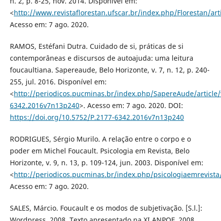
n. 2, p. 8-25, nov. 2014. Disponível em:
<
http://www.revistaflorestan.ufscar.br/index.php/Florestan/art
Acesso em: 7 ago. 2020.
RAMOS, Estéfani Dutra. Cuidado de si, práticas de si
contemporâneas e discursos de autoajuda: uma leitura
foucaultiana. Sapereaude, Belo Horizonte, v. 7, n. 12, p. 240-
255, jul. 2016. Disponível em:
<
http://periodicos.pucminas.br/index.php/SapereAude/article/
6342.2016v7n13p240
>. Acesso em: 7 ago. 2020. DOI:
https://doi.org/10.5752/P.2177-6342.2016v7n13p240
RODRIGUES, Sérgio Murilo. A relação entre o corpo e o
poder em Michel Foucault. Psicologia em Revista, Belo
Horizonte, v. 9, n. 13, p. 109-124, jun. 2003. Disponível em:
<
http://periodicos.pucminas.br/index.php/psicologiaemrevista/
Acesso em: 7 ago. 2020.
SALES, Márcio. Foucault e os modos de subjetivação. [S.l.]:
Wordpress, 2008. Texto apresentado na XI ANPOF, 2008.