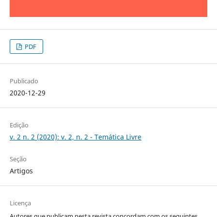
PDF
Publicado
2020-12-29
Edição
v. 2 n. 2 (2020): v. 2, n. 2 - Temática Livre
Seção
Artigos
Licença
Autores que publicam nesta revista concordam com os seguintes