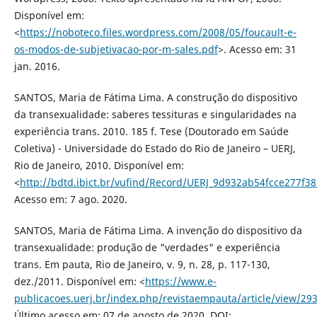
Disponível em:
<
https://noboteco.files.wordpress.com/2008/05/foucault-e-
os-modos-de-subjetivacao-por-m-sales.pdf
>. Acesso em: 31
jan. 2016.
SANTOS, Maria de Fátima Lima. A construção do dispositivo
da transexualidade: saberes tessituras e singularidades na
experiência trans. 2010. 185 f. Tese (Doutorado em Saúde
Coletiva) - Universidade do Estado do Rio de Janeiro – UERJ,
Rio de Janeiro, 2010. Disponível em:
<
http://bdtd.ibict.br/vufind/Record/UERJ_9d932ab54fcce277f
Acesso em: 7 ago. 2020.
SANTOS, Maria de Fátima Lima. A invenção do dispositivo da
transexualidade: produção de "verdades" e experiência
trans. Em pauta, Rio de Janeiro, v. 9, n. 28, p. 117-130,
dez./2011. Disponível em: <
https://www.e-
publicacoes.uerj.br/index.php/revistaempauta/article/view/29
Último acesso em: 07 de agosto de 2020. DOI: