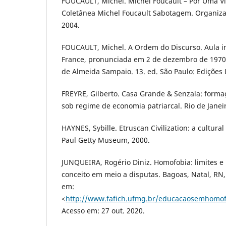
FOUCAULT, Michel. Michel Foucault – Por Uma Vi
Coletânea Michel Foucault Sabotagem. Organiza
2004.
FOUCAULT, Michel. A Ordem do Discurso. Aula i
France, pronunciada em 2 de dezembro de 1970
de Almeida Sampaio. 13. ed. São Paulo: Edições 
FREYRE, Gilberto. Casa Grande & Senzala: formaç
sob regime de economia patriarcal. Rio de Janei
HAYNES, Sybille. Etruscan Civilization: a cultural 
Paul Getty Museum, 2000.
JUNQUEIRA, Rogério Diniz. Homofobia: limites e
conceito em meio a disputas. Bagoas, Natal, RN, 
em:
<
http://www.fafich.ufmg.br/educacaosemhomof
Acesso em: 27 out. 2020.