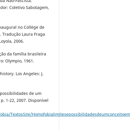
da Não-Fascista.
dor: Coletivo Sabotagem,
naugural no Collège de
. Tradução Laura Fraga
Loyola, 2006.
ão da família brasileira
ro: Olympio, 1961.
history. Los Angeles: J.
 possibilidades de um
p. 1-22, 2007. Disponível
obia/TextosSite/Homofobialimitesepossibilidadesdeumconceitoe