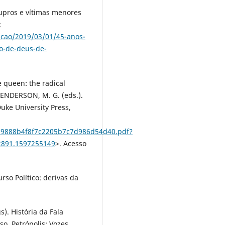
upros e vítimas menores
:
acao/2019/03/01/45-anos-
ao-de-deus-de-
 queen: the radical
 HENDERSON, M. G. (eds.).
Duke University Press,
e29888b4f8f7c2205b7c7d986d54d40.pdf?
2891.1597255149
>. Acesso
so Político: derivas da
). História da Fala
o. Petrópolis: Vozes,