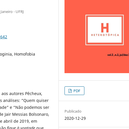
Janeiro - UFRJ
6642
soginia, Homofobia
PDF
 e aos autores Pêcheux,
as análises: “Quem quiser
ntade” e “Não podemos ser
Publicado
e Jair Messias Bolsonaro,
2020-12-29
e abril de 2019, em
ssão
fique à vontade
que