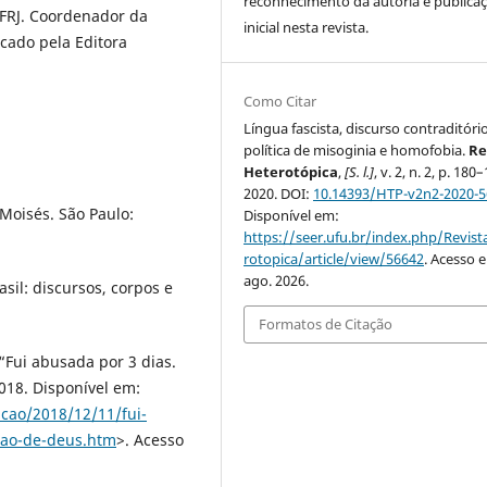
reconhecimento da autoria e publica
FRJ. Coordenador da
inicial nesta revista.
cado pela Editora
Como Citar
Língua fascista, discurso contraditóri
política de misoginia e homofobia.
Re
Heterotópica
,
[S. l.]
, v. 2, n. 2, p. 180
2020. DOI:
10.14393/HTP-v2n2-2020-
Moisés. São Paulo:
Disponível em:
https://seer.ufu.br/index.php/Revis
rotopica/article/view/56642
. Acesso 
ago. 2026.
il: discursos, corpos e
Formatos de Citação
“Fui abusada por 3 dias.
018. Disponível em:
acao/2018/12/11/fui-
joao-de-deus.htm
>. Acesso