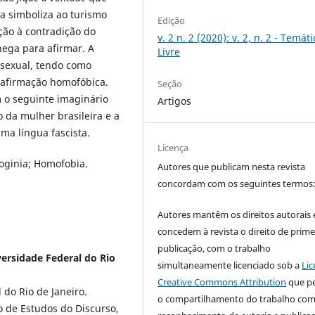
a simboliza ao turismo
Edição
ão à contradição do
v. 2 n. 2 (2020): v. 2, n. 2 - Temáti
ega para afirmar. A
Livre
sexual, tendo como
a afirmação homofóbica.
Seção
m o seguinte imaginário
Artigos
o da mulher brasileira e a
a língua fascista.
Licença
soginia; Homofobia.
Autores que publicam nesta revista
concordam com os seguintes termos
Autores mantêm os direitos autorais 
concedem à revista o direito de prime
publicação, com o trabalho
ersidade Federal do Rio
simultaneamente licenciado sob a
Lic
Creative Commons Attribution
que p
 do Rio de Janeiro.
o compartilhamento do trabalho co
 de Estudos do Discurso,