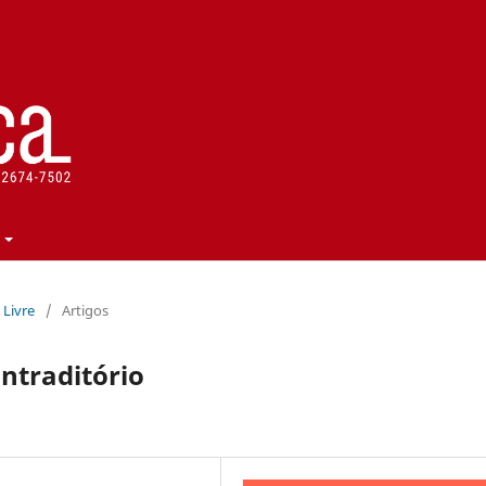
a Livre
/
Artigos
ontraditório