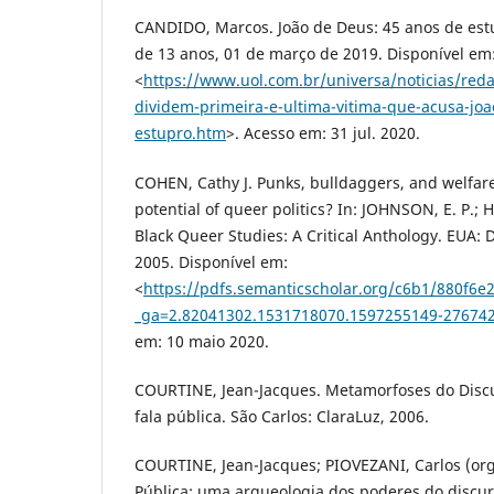
CANDIDO, Marcos. João de Deus: 45 anos de est
de 13 anos, 01 de março de 2019. Disponível em
<
https://www.uol.com.br/universa/noticias/red
dividem-primeira-e-ultima-vitima-que-acusa-jo
estupro.htm
>. Acesso em: 31 jul. 2020.
COHEN, Cathy J. Punks, bulldaggers, and welfare
potential of queer politics? In: JOHNSON, E. P.;
Black Queer Studies: A Critical Anthology. EUA: 
2005. Disponível em:
<
https://pdfs.semanticscholar.org/c6b1/880f6
_ga=2.82041302.1531718070.1597255149-27674
em: 10 maio 2020.
COURTINE, Jean-Jacques. Metamorfoses do Discur
fala pública. São Carlos: ClaraLuz, 2006.
COURTINE, Jean-Jacques; PIOVEZANI, Carlos (orgs
Pública: uma arqueologia dos poderes do discurs