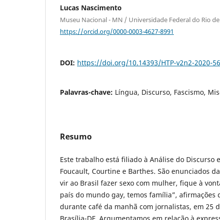
Lucas Nascimento
Museu Nacional - MN / Universidade Federal do Rio de 
https://orcid.org/0000-0003-4627-8991
DOI:
https://doi.org/10.14393/HTP-v2n2-2020-5
Palavras-chave:
Língua, Discurso, Fascismo, Mi
Resumo
Este trabalho está filiado à Análise do Discurso
Foucault, Courtine e Barthes. São enunciados d
vir ao Brasil fazer sexo com mulher, fique à vo
país do mundo gay, temos família”, afirmações d
durante café da manhã com jornalistas, em 25 d
Brasília-DF. Argumentamos em relação à expre