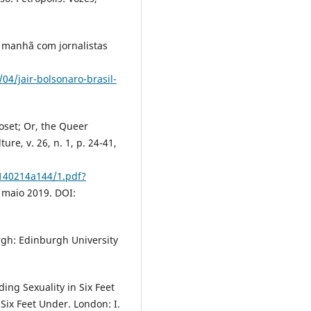
 manhã com jornalistas
4/jair-bolsonaro-brasil-
set; Or, the Queer
ure, v. 26, n. 1, p. 24-41,
140214a144/1.pdf?
 maio 2019. DOI:
gh: Edinburgh University
ing Sexuality in Six Feet
 Six Feet Under. London: I.