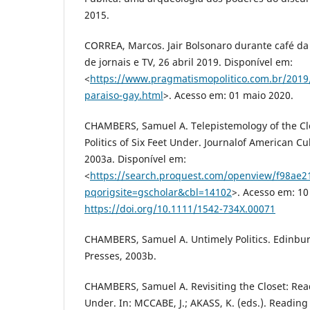
2015.
CORREA, Marcos. Jair Bolsonaro durante café da
de jornais e TV, 26 abril 2019. Disponível em:
<
https://www.pragmatismopolitico.com.br/2019/0
paraiso-gay.html
>. Acesso em: 01 maio 2020.
CHAMBERS, Samuel A. Telepistemology of the Clo
Politics of Six Feet Under. Journalof American Cult
2003a. Disponível em:
<
https://search.proquest.com/openview/f98ae2
pqorigsite=gscholar&cbl=14102
>. Acesso em: 10
https://doi.org/10.1111/1542-734X.00071
CHAMBERS, Samuel A. Untimely Politics. Edinbur
Presses, 2003b.
CHAMBERS, Samuel A. Revisiting the Closet: Read
Under. In: MCCABE, J.; AKASS, K. (eds.). Reading