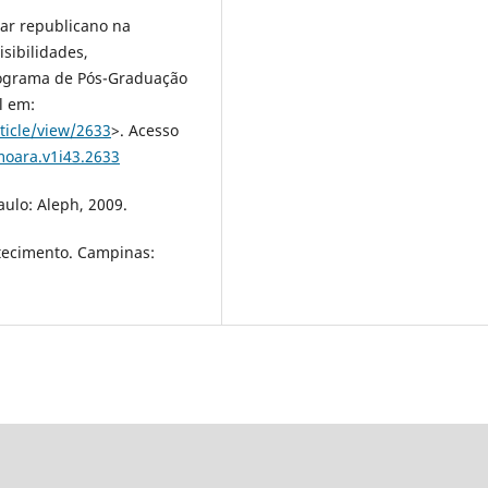
lar republicano na
sibilidades,
Programa de Pós-Graduação
el em:
ticle/view/2633
>. Acesso
moara.v1i43.2633
ulo: Aleph, 2009.
ntecimento. Campinas: