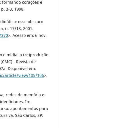
a: formando corações e
 p. 3-3, 1998.
 didático: esse obscuro
ra, n. 17/18, 2001.
7370
>. Acesso em: 6 nov.
o e mídia: a (re)produção
(CMC) - Revista de
07a. Disponível em:
c/article/view/105/106
>.
va, redes de memória e
identidades. In:
curso: apontamentos para
ursiva. São Carlos, SP: