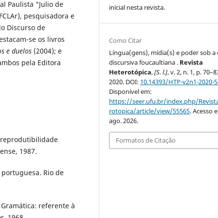
l Paulista "Julio de
inicial nesta revista.
CLAr), pesquisadora e
do Discurso de
estacam-se os livros
Como Citar
os e duelos
(2004); e
Língua(gens), mídia(s) e poder sob a 
discursiva foucaultiana .
Revista
ambos pela Editora
Heterotópica
,
[S. l.]
, v. 2, n. 1, p. 70–8
2020. DOI:
10.14393/HTP-v2n1-2020-
Disponível em:
https://seer.ufu.br/index.php/Revis
rotopica/article/view/55565
. Acesso 
ago. 2026.
 reprodutibilidade
Formatos de Citação
iense, 1987.
 portuguesa. Rio de
 Gramática: referente à
r, 1968.