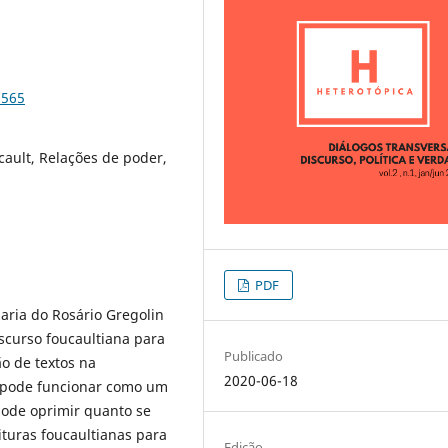
5565
cault, Relações de poder,
PDF
aria do Rosário Gregolin
iscurso foucaultiana para
Publicado
ão de textos na
2020-06-18
a pode funcionar como um
pode oprimir quanto se
ituras foucaultianas para
Edição