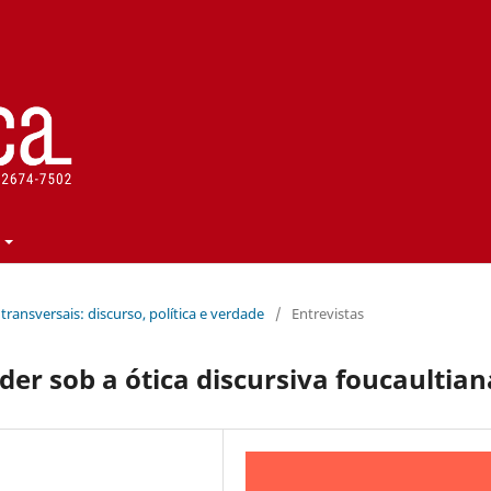
os transversais: discurso, política e verdade
/
Entrevistas
der sob a ótica discursiva foucaultian