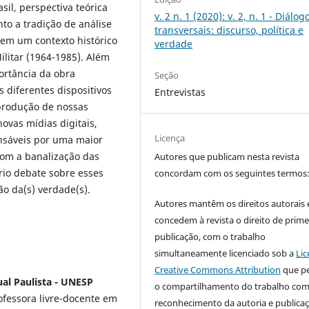
sil, perspectiva teórica
v. 2 n. 1 (2020): v. 2, n. 1 - Diálog
to a tradição de análise
transversais: discurso, política e
 em um contexto histórico
verdade
ilitar (1964-1985). Além
ortância da obra
Seção
 diferentes dispositivos
Entrevistas
 produção de nossas
novas mídias digitais,
Licença
onsáveis por uma maior
com a banalização das
Autores que publicam nesta revista
rio debate sobre esses
concordam com os seguintes termos
ão da(s) verdade(s).
Autores mantêm os direitos autorais 
concedem à revista o direito de prime
publicação, com o trabalho
simultaneamente licenciado sob a
Lic
Creative Commons Attribution
que p
ual Paulista - UNESP
o compartilhamento do trabalho co
ofessora livre-docente em
reconhecimento da autoria e publica