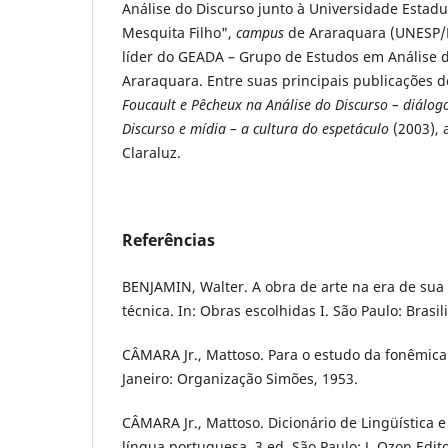
Análise do Discurso junto à Universidade Estadua
Mesquita Filho",
campus
de Araraquara (UNESP/F
líder do GEADA – Grupo de Estudos em Análise 
Araraquara. Entre suas principais publicações d
Foucault e Pêcheux na Análise do Discurso – diálog
Discurso e mídia – a cultura do espetáculo
(2003), 
Claraluz.
Referências
BENJAMIN, Walter. A obra de arte na era de sua
técnica. In: Obras escolhidas I. São Paulo: Brasil
CÂMARA Jr., Mattoso. Para o estudo da fonêmica
Janeiro: Organização Simões, 1953.
CÂMARA Jr., Mattoso. Dicionário de Lingüística e
língua portuguesa. 3 ed. São Paulo: J. Ozon Edito