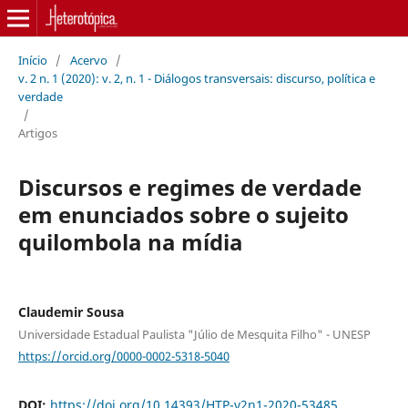
Início
/
Acervo
/
v. 2 n. 1 (2020): v. 2, n. 1 - Diálogos transversais: discurso, política e
verdade
/
Artigos
Discursos e regimes de verdade
em enunciados sobre o sujeito
quilombola na mídia
Claudemir Sousa
Universidade Estadual Paulista "Júlio de Mesquita Filho" - UNESP
https://orcid.org/0000-0002-5318-5040
DOI:
https://doi.org/10.14393/HTP-v2n1-2020-53485