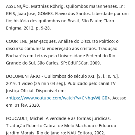
ASSUNÇÃO, Matthias Röhrig. Quilombos maranhenses. In:
REIS, João José; GOMES, Flávio dos Santos. Liberdade por um
fio: história dos quilombos no Brasil. São Paulo: Claro
Enigma, 2012, p. 9-28.
COURTINE, Jean-Jacques. Análise do Discurso Político: o
discurso comunista endereçado aos cristãos. Tradução
Bacharéis em Letras pela Universidade Federal do Rio
Grande do Sul. São Carlos, SP: EdUFSCar, 2009.
DOCUMENTÁRIO - Quilombos do século XXI. [S. l.: s. n.],
2019. 1 vídeo (25 min 04 seg). Publicado pelo canal TV
Justiça Oficial. Disponível em:
<
https://www.youtube.com/watch?v=CNhqvWJjGII
>. Acesso
em: 01 fev. 2020.
FOUCAULT, Michel. A verdade e as formas jurídicas.
Tradução Roberto Cabral de Melo Machado e Eduardo
jardim Morais. Rio de Janeiro: NAU Editora, 2002.