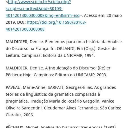
<
http://www.scielo.br/scielo.php?
script=sci_arttext&pid=S0103-
40142013000300008&lng=en&nrm=iso
>. Acesso em: 20 maio
2019. DOI:
https://doi.org/10.1590/S0103-
40142013000300008
MALDIDIER, Denise. Elementos para uma história da Análise
do Discurso na França. In: ORLANDI, Eni (Org.). Gestos de
Leitura. Campinas: Editora da UNICAMP, 1994.
MALDIDIER, Denise. A Inquietação do Discurso: (Re)ler
Pêcheux Hoje. Campinas: Editora da UNICAMP, 2003.
PAVEAU, Marie-Anne; SARFATI, Georges-Elias. As grandes
teorias da linguística: da gramática comparada à
pragmática. Tradução Maria do Rosário Gregolin, Vanice
Oliveira Sargentini, Cleudemar Alves Fernandes. São Carlos:
Claraluz, 2006.
PÊCHEUX, Michel. Análise do Discurso: três épocas (1983).