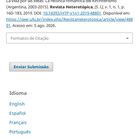
La vida por las ideas: La retórica romántica del Kirchnerismo
(Argentina, 2003-2015).
Revista Heterotópica
,
[S. l.]
, v. 1, n. 1, p.
160–183, 2019. DOI:
10.14393/HTP-v1n1-2019-48801
. Disponível em:
https://seer.ufu.br/index.php/RevistaHeterotopica/article/view/488
01
. Acesso em: 5 ago. 2026.
Formatos de Citação
Enviar Submissão
Idioma
English
Español
Français
Português