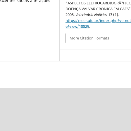
Ã¼entes são as alterações
“ASPECTOS ELETROCARDIOGRÃ?FICO
DOENÇA VALVAR CRÔNICA EM CÃES”
2008.
Veterinária Notícias
13 (1).
https://seer.ufu.br/index.php/vetnot/
e/view/18829
.
More Citation Formats