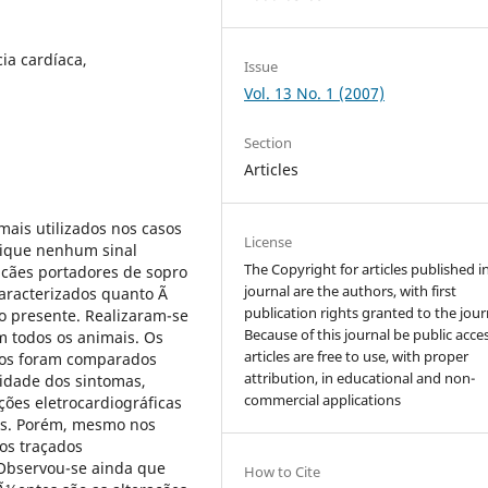
cia cardíaca,
Issue
Vol. 13 No. 1 (2007)
Section
Articles
ais utilizados nos casos
License
dique nenhum sinal
The Copyright for articles published i
cães portadores de sopro
journal are the authors, with first
caracterizados quanto Ã
publication rights granted to the jour
o presente. Realizaram-se
Because of this journal be public acces
m todos os animais. Os
articles are free to use, with proper
icos foram comparados
attribution, in educational and non-
vidade dos sintomas,
commercial applications
ções eletrocardiográficas
cas. Porém, mesmo nos
os traçados
 Observou-se ainda que
How to Cite