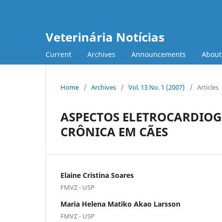
Veterinária Notícias
Current
Archives
Announcements
Abou
Home
/
Archives
/
Vol. 13 No. 1 (2007)
/
Articles
ASPECTOS ELETROCARDIOG
CRÔNICA EM CÃES
Elaine Cristina Soares
FMVZ - USP
Maria Helena Matiko Akao Larsson
FMVZ - USP