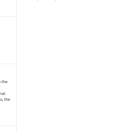
n the
nal.
s, the