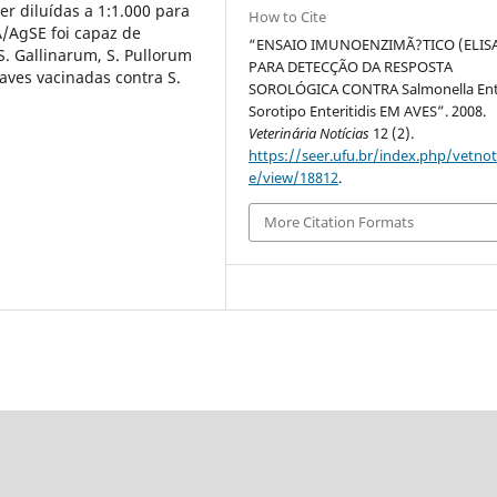
r diluídas a 1:1.000 para
How to Cite
/AgSE foi capaz de
“ENSAIO IMUNOENZIMÃ?TICO (ELIS
 S. Gallinarum, S. Pullorum
PARA DETECÇÃO DA RESPOSTA
aves vacinadas contra S.
SOROLÓGICA CONTRA Salmonella Ent
Sorotipo Enteritidis EM AVES”. 2008.
Veterinária Notícias
12 (2).
https://seer.ufu.br/index.php/vetnot/
e/view/18812
.
More Citation Formats