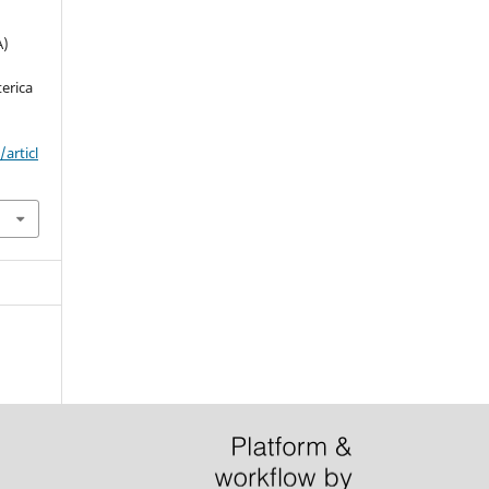
A)
erica
articl