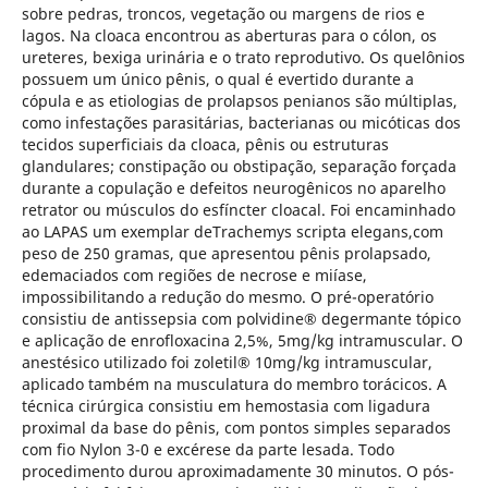
sobre pedras, troncos, vegetação ou margens de rios e
lagos. Na cloaca encontrou as aberturas para o cólon, os
ureteres, bexiga urinária e o trato reprodutivo. Os quelônios
possuem um único pênis, o qual é evertido durante a
cópula e as etiologias de prolapsos penianos são múltiplas,
como infestações parasitárias, bacterianas ou micóticas dos
tecidos superficiais da cloaca, pênis ou estruturas
glandulares; constipação ou obstipação, separação forçada
durante a copulação e defeitos neurogênicos no aparelho
retrator ou músculos do esfíncter cloacal. Foi encaminhado
ao LAPAS um exemplar deTrachemys scripta elegans,com
peso de 250 gramas, que apresentou pênis prolapsado,
edemaciados com regiões de necrose e miíase,
impossibilitando a redução do mesmo. O pré-operatório
consistiu de antissepsia com polvidine® degermante tópico
e aplicação de enrofloxacina 2,5%, 5mg/kg intramuscular. O
anestésico utilizado foi zoletil® 10mg/kg intramuscular,
aplicado também na musculatura do membro torácicos. A
técnica cirúrgica consistiu em hemostasia com ligadura
proximal da base do pênis, com pontos simples separados
com fio Nylon 3-0 e excérese da parte lesada. Todo
procedimento durou aproximadamente 30 minutos. O pós-