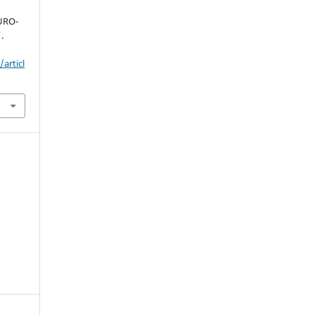
URO-
.
articl