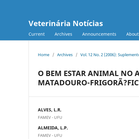
Veterinária Notícias
Current
Archives
Announcements
Abou
Home
/
Archives
/
Vol. 12 No. 2 (2006): Suplement
O BEM ESTAR ANIMAL NO 
MATADOURO-FRIGORÃ?FIC
ALVES, L.R.
FAMEV - UFU
ALMEIDA, L.P.
FAMEV - UFU