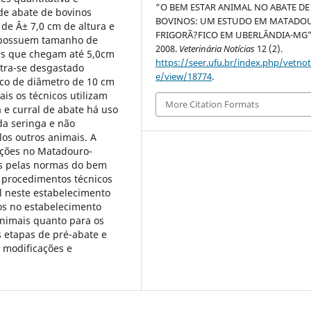
“O BEM ESTAR ANIMAL NO ABATE DE
 de abate de bovinos
BOVINOS: UM ESTUDO EM MATADO
e Â± 7,0 cm de altura e
FRIGORÃ?FICO EM UBERLÂNDIA-MG”
a possuem tamanho de
2008.
Veterinária Notícias
12 (2).
es que chegam até 5,0cm
https://seer.ufu.br/index.php/vetnot/
ntra-se desgastado
e/view/18774
.
aco de diâmetro de 10 cm
s os técnicos utilizam
More Citation Formats
a e curral de abate há uso
a seringa e não
os outros animais. A
ações no Matadouro-
os pelas normas do bem
e procedimentos técnicos
 neste estabelecimento
os no estabelecimento
animais quanto para os
s etapas de pré-abate e
 modificações e