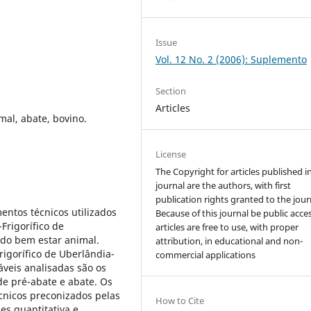
Issue
Vol. 12 No. 2 (2006): Suplemento
Section
Articles
mal, abate, bovino.
License
The Copyright for articles published i
journal are the authors, with first
publication rights granted to the jour
mentos técnicos utilizados
Because of this journal be public acces
rigorífico de
articles are free to use, with proper
do bem estar animal.
attribution, in educational and non-
igorífico de Uberlândia-
commercial applications
áveis analisadas são os
e pré-abate e abate. Os
cnicos preconizados pelas
How to Cite
es quantitativa e