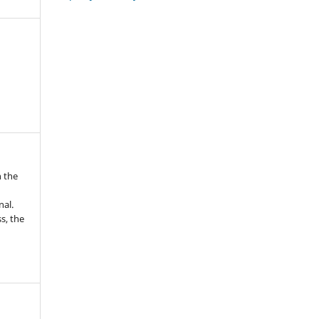
n the
nal.
s, the