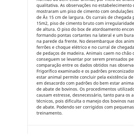
qualitativa. As observações no estabelecimento
mostraram um piso de cimento com ondulações d
de Â± 15 cm de largura. Os currais de chegad
15m2, piso de cimento bruto com irregularidad
de altura. O piso do box de atordoamento enco
formando pontas cortantes na lateral e um bur
na parede da frente. No desembarque dos animai
ferrões e choque elétrico e no curral de chegad
de pedaços de madeira. Animais caem no chão d
conseguem se levantar por serem prensados pel
comparação entre os dados obtidos nas observ
Frigorífico examinado e os padrões preconizad
estar animal permite concluir pela existência d
em desacordo com padrões do bem estar animal
de abate de bovinos. Os procedimentos utilizad
causam estresse, desnecessário, tanto para os 
técnicos, pois dificulta o manejo dos bovinos na
de abate. Podendo ser corrigidos com pequenas
treinamento.