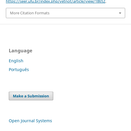
https://seer.ufu.br/index.php/vetnot/article/view/18652
.
More Citation Formats
Language
English
Português
Make a Submission
Open Journal Systems