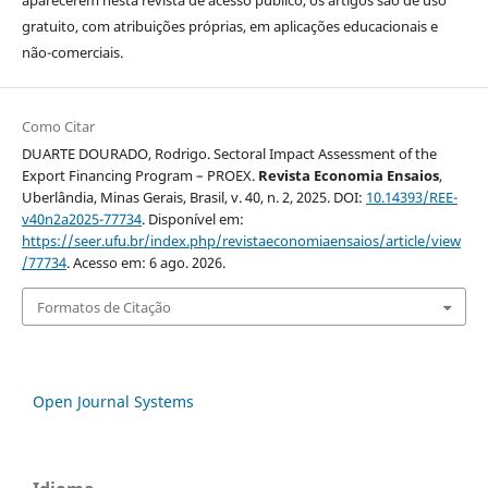
aparecerem nesta revista de acesso público, os artigos são de uso
gratuito, com atribuições próprias, em aplicações educacionais e
não-comerciais.
Como Citar
DUARTE DOURADO, Rodrigo. Sectoral Impact Assessment of the
Export Financing Program – PROEX.
Revista Economia Ensaios
,
Uberlândia, Minas Gerais, Brasil, v. 40, n. 2, 2025. DOI:
10.14393/REE-
v40n2a2025-77734
. Disponível em:
https://seer.ufu.br/index.php/revistaeconomiaensaios/article/view
/77734
. Acesso em: 6 ago. 2026.
Formatos de Citação
Open Journal Systems