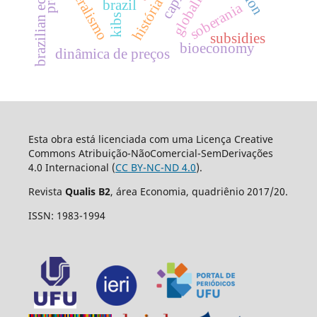
brazilian economy
neoliberalismo
globalization
brazil
soberania
kibs
subsidies
bioeconomy
dinâmica de preços
Esta obra está licenciada com uma Licença Creative
Commons Atribuição-NãoComercial-SemDerivações
4.0 Internacional (
CC BY-NC-ND 4.0
).
Revista
Qualis B2
, área Economia, quadriênio 2017/20.
ISSN: 1983-1994