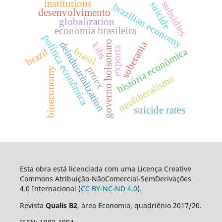
institutions
subsidies
suicide
brazilian economy
desenvolvimento
globalization
economia brasileira
política econômica
governo bolsonaro
soberania
deindustrialization
kibs
exports
história econômica
brasil
brazil
proex
bioeconomy
neoliberalismo
suicide rates
Esta obra está licenciada com uma Licença Creative
Commons Atribuição-NãoComercial-SemDerivações
4.0 Internacional (
CC BY-NC-ND 4.0
).
Revista
Qualis B2
, área Economia, quadriênio 2017/20.