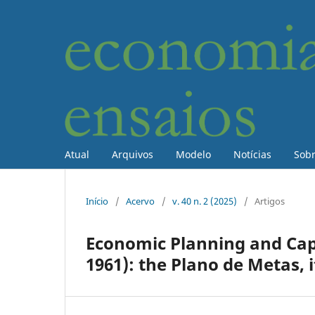
Atual
Arquivos
Modelo
Notícias
Sob
Início
/
Acervo
/
v. 40 n. 2 (2025)
/
Artigos
Economic Planning and Capit
1961): the Plano de Metas, 