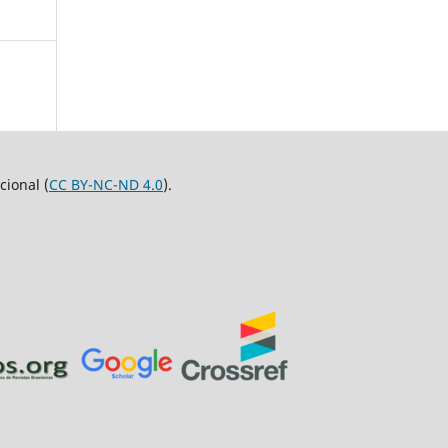
ional (
CC BY-NC-ND 4.0
).