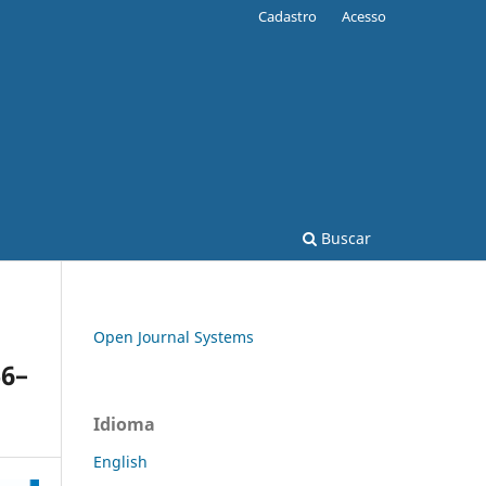
Cadastro
Acesso
Buscar
Open Journal Systems
56–
Idioma
English