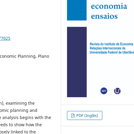
77025
 Economic Planning, Plano
n), examining the
nomic planning and
PDF (Inglês)
e analysis begins with the
ceeds to show how the
osely linked to the