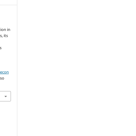
ion in
, its
s
aecon
sso