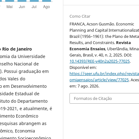
Como Citar
FRANCA, Acson Gusmão. Economic
Planning and Capital Internationalizat
Brazil (1956–1961): the Plano de Metas
Results, and Constraints.
Revista
Economia Ensaios
, Uberlândia, Mina
 Rio de Janeiro
Gerais, Brasil, v. 40, n. 2, 2025. DOI:
nomia da Universidade
10.14393/REE-v40n2a2025-77025
.
onselho Nacional de
Disponível em:
Q). Possui graduação em
https://seer.ufu.br/index.php/revist
dos Vales do
omiaensaios/article/view/77025
. Ace
em: 7 ago. 2026.
do em Desenvolvimento
sidade Estadual de
Formatos de Citação
tituto do Departamento
19-2021, e atualmente, é
vimento Econômico
 pesquisas abrangem as
nômico, Economia
olvimento Socioeconômico.