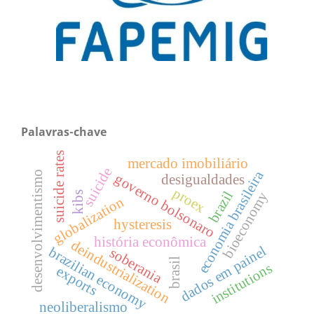
Palavras-chave
suicide rates
mercado imobiliário
suicide
economia brasileira
desenvolvimentismo
governo bolsonaro
desigualdades
proex
brazil
bioeconomy
kibs
globalization
hysteresis
história econômica
deindustrialization
dados em painel
brazilian economy
soberania
brasil
institutions
exports
neoliberalismo