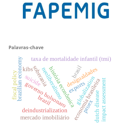
Palavras-chave
taxa de mortalidade infantil (tmi)
brazilian economy
soberania
brasil
história econômica
desigualdades
neoliberalismo
kibs
fiscal policy
suicide
globalization
economia brasileira
impact assessment
exports
governo bolsonaro
dutch disease
brazil
proex
deindustrialization
mercado imobiliário