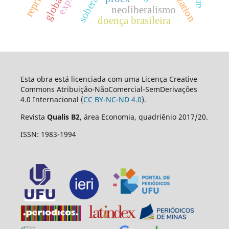
soberania
neoliberalismo
doença brasileira
Esta obra está licenciada com uma Licença Creative
Commons Atribuição-NãoComercial-SemDerivações
4.0 Internacional (
CC BY-NC-ND 4.0
).
Revista
Qualis B2
, área Economia, quadriênio 2017/20.
ISSN: 1983-1994