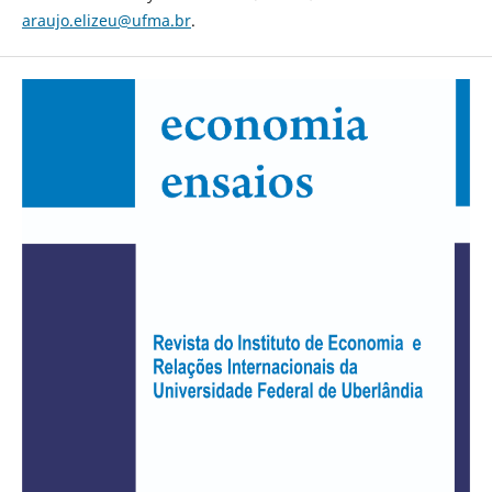
araujo.elizeu@ufma.br
.