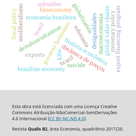
subsidies
globalization
neoliberalismo
global value chains
export financing program
bioeconomy
fiscal policy
monetary policy
desigualdades
macroeconomia
economia brasileira
governo bolsonaro
brasil
deindustrialization
soberania
história econômica
dinâmica de preços
kibs
exports
brazil
suicide
brazilian economy
Esta obra está licenciada com uma Licença Creative
Commons Atribuição-NãoComercial-SemDerivações
4.0 Internacional (
CC BY-NC-ND 4.0
).
Revista
Qualis B2
, área Economia, quadriênio 2017/20.