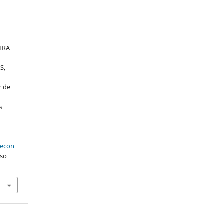
;
EIRA
S,
r de
s
aecon
sso