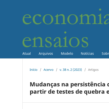
Atual
Arquivos
Modelo
Notícias
Sob
Início
/
Acervo
/
v. 38 n. 2 (2023)
/
Artigos
Mudanças na persistência d
partir de testes de quebra 