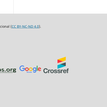
ional (
CC BY-NC-ND 4.0
).