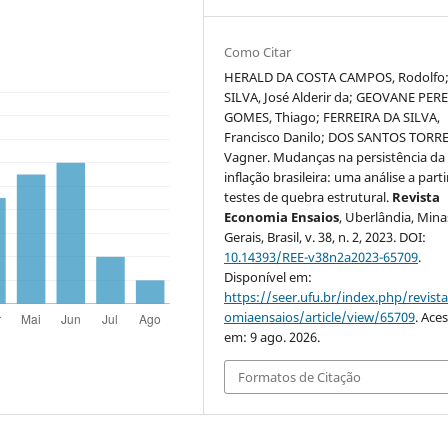
Como Citar
HERALD DA COSTA CAMPOS, Rodolfo
SILVA, José Alderir da; GEOVANE PER
GOMES, Thiago; FERREIRA DA SILVA,
Francisco Danilo; DOS SANTOS TORRE
Vagner. Mudanças na persistência da
inflação brasileira: uma análise a parti
testes de quebra estrutural.
Revista
Economia Ensaios
, Uberlândia, Mina
Gerais, Brasil, v. 38, n. 2, 2023. DOI:
10.14393/REE-v38n2a2023-65709
.
Disponível em:
https://seer.ufu.br/index.php/revist
omiaensaios/article/view/65709
. Ace
em: 9 ago. 2026.
Formatos de Citação