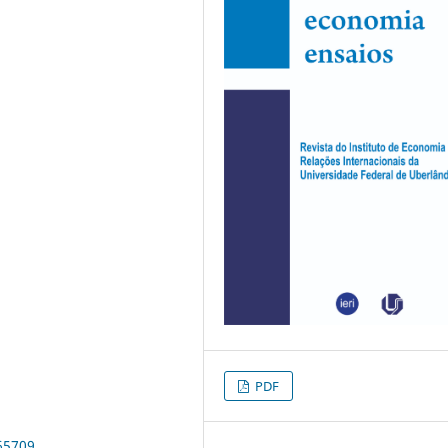
PDF
65709