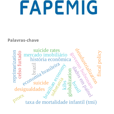
Palavras-chave
deindustrialization
suicide rates
reprimarization
fiscal policy
celso furtado
governo bolsonaro
mercado imobiliário
história econômica
economia brasileira
brazilian economy
brazil
dados em painel
globalization
soberania
suicide
brasil
kibs
desigualdades
proex
taxa de mortalidade infantil (tmi)