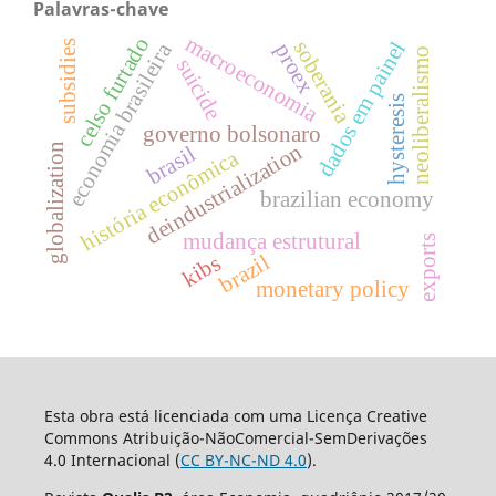
Palavras-chave
macroeconomia
celso furtado
soberania
dados em painel
subsidies
economia brasileira
proex
neoliberalismo
suicide
hysteresis
governo bolsonaro
deindustrialization
globalization
brasil
história econômica
brazilian economy
mudança estrutural
exports
brazil
kibs
monetary policy
Esta obra está licenciada com uma Licença Creative
Commons Atribuição-NãoComercial-SemDerivações
4.0 Internacional (
CC BY-NC-ND 4.0
).