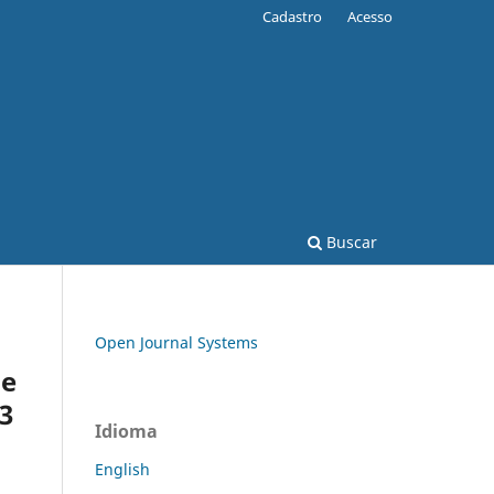
Cadastro
Acesso
Buscar
Open Journal Systems
se
13
Idioma
English