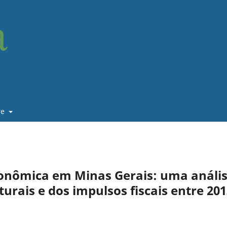
re
 econômica em Minas Gerais: uma análi
turais e dos impulsos fiscais entre 20