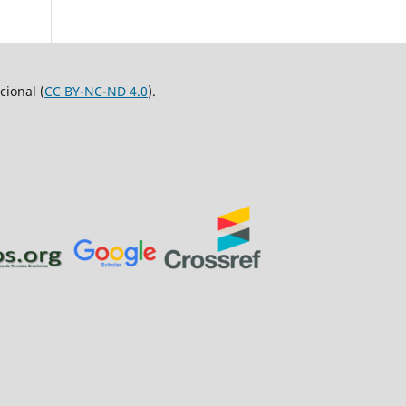
ional (
CC BY-NC-ND 4.0
).