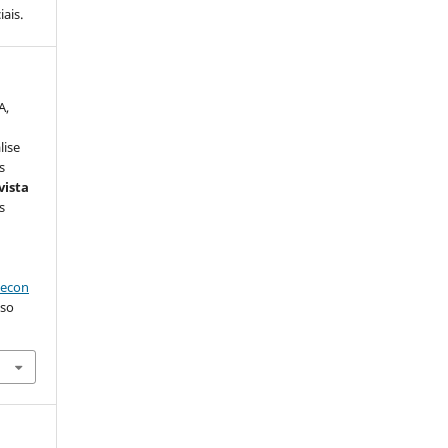
ais.
A,
lise
s
vista
s
aecon
sso