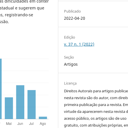
as dificuldades em conter
estadual e sugerem que
Publicado
as, registrando-se
2022-04-20
ssão.
Edição
v. 37 n. 1 (2022)
Seção
Artigos
Licença
Direitos Autorais para artigos public
nesta revista são do autor, com direit
primeira publicação para a revista. E
virtude da aparecerem nesta revista 
acesso público, os artigos são de uso
gratuito, com atribuições próprias, e