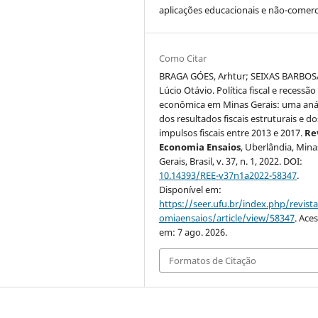
aplicações educacionais e não-comerci
Como Citar
BRAGA GÓES, Arhtur; SEIXAS BARBOS
Lúcio Otávio. Política fiscal e recessão
econômica em Minas Gerais: uma aná
dos resultados fiscais estruturais e do
impulsos fiscais entre 2013 e 2017.
Re
Economia Ensaios
, Uberlândia, Mina
Gerais, Brasil, v. 37, n. 1, 2022. DOI:
10.14393/REE-v37n1a2022-58347
.
Disponível em:
https://seer.ufu.br/index.php/revist
omiaensaios/article/view/58347
. Ace
em: 7 ago. 2026.
Formatos de Citação