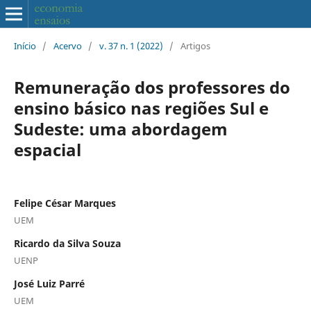
Início
/
Acervo
/
v. 37 n. 1 (2022)
/
Artigos
Remuneração dos professores do
ensino básico nas regiões Sul e
Sudeste: uma abordagem
espacial
Felipe César Marques
UEM
Ricardo da Silva Souza
UENP
José Luiz Parré
UEM