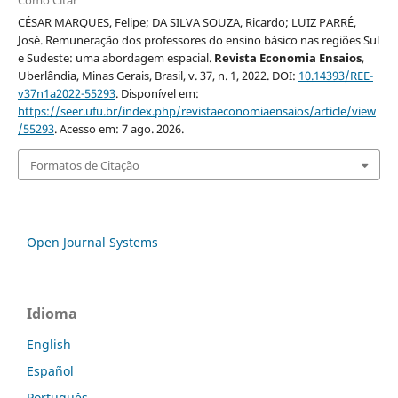
Como Citar
CÉSAR MARQUES, Felipe; DA SILVA SOUZA, Ricardo; LUIZ PARRÉ,
José. Remuneração dos professores do ensino básico nas regiões Sul
e Sudeste: uma abordagem espacial.
Revista Economia Ensaios
,
Uberlândia, Minas Gerais, Brasil, v. 37, n. 1, 2022. DOI:
10.14393/REE-
v37n1a2022-55293
. Disponível em:
https://seer.ufu.br/index.php/revistaeconomiaensaios/article/view
/55293
. Acesso em: 7 ago. 2026.
Formatos de Citação
Open Journal Systems
Idioma
English
Español
Português