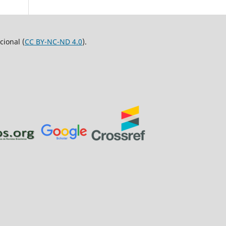
ional (
CC BY-NC-ND 4.0
).