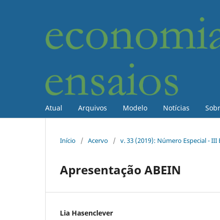
Atual
Arquivos
Modelo
Notícias
Sob
Início
/
Acervo
/
v. 33 (2019): Número Especial - II
Apresentação ABEIN
Lia Hasenclever