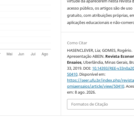
virtude da aparecerem nesta revista 
acesso público, os artigos são de uso
gratuito, com atribuições próprias, e
aplicações educacionais e não-comerci
Como Citar
HASENCLEVER, Lia; GOMES, Rogério.
Apresentação ABEIN.
Revista Econo
Ensaios
, Uberlândia, Minas Gerais, Bras
33, 2019. DOI:
10.14393/REE-v33n0a20
50410
. Disponível em:
https://seer.ufu.br/index.php/revist
omiaensaios/article/view/50410
. Ace
em: 8 ago. 2026.
Formatos de Citação