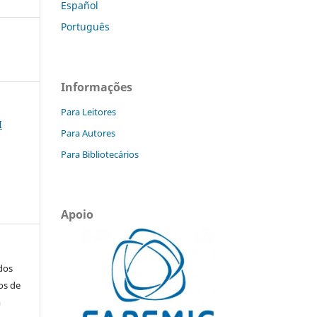
Español
Português
Informações
Para Leitores
I
Para Autores
Para Bibliotecários
Apoio
ados
os de
m