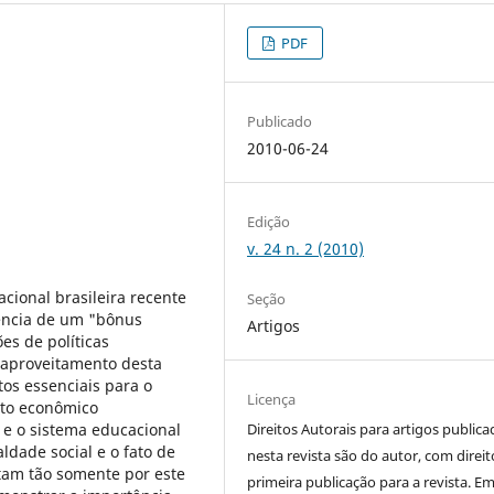
PDF
Publicado
2010-06-24
Edição
v. 24 n. 2 (2010)
acional brasileira recente
Seção
tência de um "bônus
Artigos
es de políticas
 aproveitamento desta
tos essenciais para o
Licença
nto econômico
 e o sistema educacional
Direitos Autorais para artigos public
ldade social e o fato de
nesta revista são do autor, com direit
tam tão somente por este
primeira publicação para a revista. E