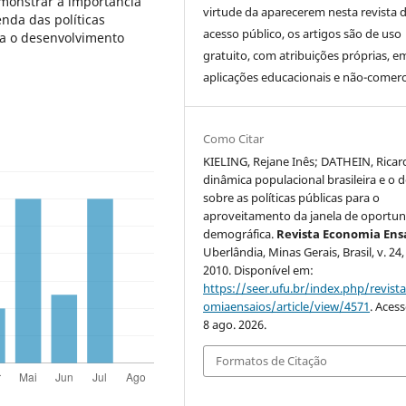
emonstrar a importância
virtude da aparecerem nesta revista 
nda das políticas
acesso público, os artigos são de uso
ra o desenvolvimento
gratuito, com atribuições próprias, e
aplicações educacionais e não-comerci
Como Citar
KIELING, Rejane Inês; DATHEIN, Ricar
dinâmica populacional brasileira e o 
sobre as políticas públicas para o
aproveitamento da janela de oportu
demográfica.
Revista Economia Ens
Uberlândia, Minas Gerais, Brasil, v. 24, 
2010. Disponível em:
https://seer.ufu.br/index.php/revist
omiaensaios/article/view/4571
. Aces
8 ago. 2026.
Formatos de Citação