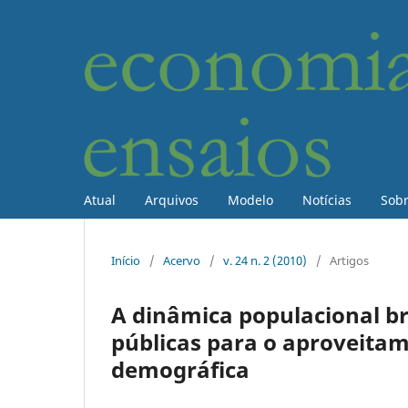
Atual
Arquivos
Modelo
Notícias
Sob
Início
/
Acervo
/
v. 24 n. 2 (2010)
/
Artigos
A dinâmica populacional bra
públicas para o aproveita
demográfica