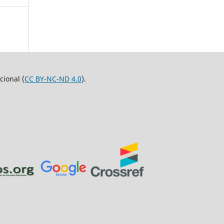
ional (
CC BY-NC-ND 4.0
).