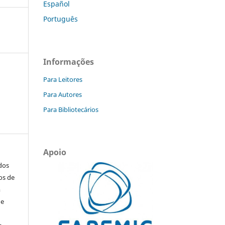
Español
Português
Informações
Para Leitores
Para Autores
Para Bibliotecários
Apoio
ados
os de
m
de