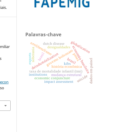
m
ais.
Palavras-chave
globalization
neoliberalismo
dutch disease
miliar
economia brasileira
desigualdades
soberania
governo bolsonaro
brasil
deindustrialization
proex
exports
s
brazil
dados em painel
kibs
história econômica
taxa de mortalidade infantil (tmi)
institutions
mudança estrutural
suicide
economic conjuncture
aecon
impact assessment
sso