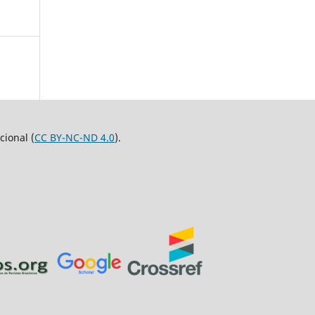
ional (
CC BY-NC-ND 4.0
).