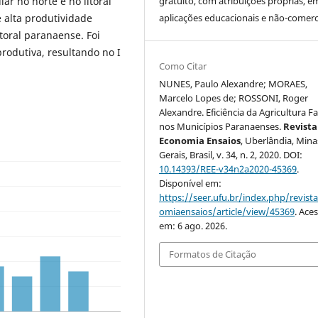
iar no norte e no litoral
gratuito, com atribuições próprias, e
e alta produtividade
aplicações educacionais e não-comerci
itoral paranaense. Foi
produtiva, resultando no I
Como Citar
NUNES, Paulo Alexandre; MORAES,
Marcelo Lopes de; ROSSONI, Roger
Alexandre. Eficiência da Agricultura Fa
nos Municípios Paranaenses.
Revista
Economia Ensaios
, Uberlândia, Mina
Gerais, Brasil, v. 34, n. 2, 2020. DOI:
10.14393/REE-v34n2a2020-45369
.
Disponível em:
https://seer.ufu.br/index.php/revist
omiaensaios/article/view/45369
. Ace
em: 6 ago. 2026.
Formatos de Citação