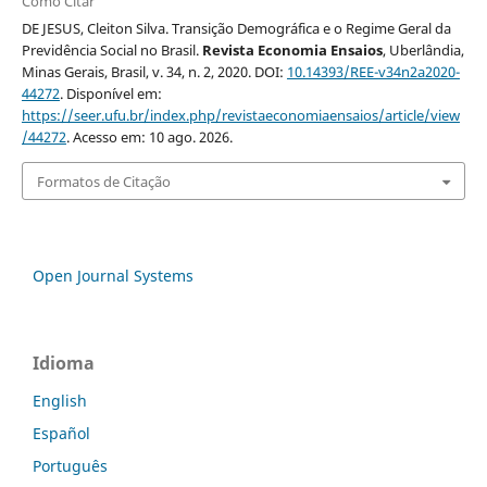
Como Citar
DE JESUS, Cleiton Silva. Transição Demográfica e o Regime Geral da
Previdência Social no Brasil.
Revista Economia Ensaios
, Uberlândia,
Minas Gerais, Brasil, v. 34, n. 2, 2020. DOI:
10.14393/REE-v34n2a2020-
44272
. Disponível em:
https://seer.ufu.br/index.php/revistaeconomiaensaios/article/view
/44272
. Acesso em: 10 ago. 2026.
Formatos de Citação
Open Journal Systems
Idioma
English
Español
Português