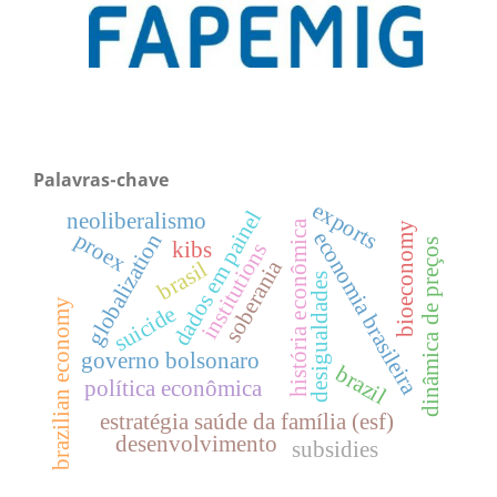
Palavras-chave
exports
dados em painel
neoliberalismo
história econômica
bioeconomy
proex
economia brasileira
globalization
kibs
dinâmica de preços
institutions
soberania
brasil
desigualdades
brazilian economy
suicide
governo bolsonaro
brazil
política econômica
estratégia saúde da família (esf)
desenvolvimento
subsidies