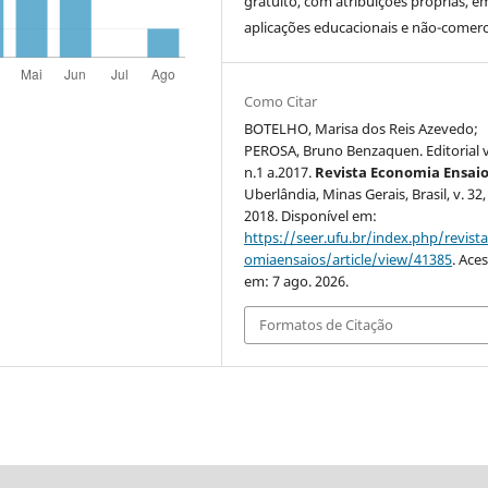
gratuito, com atribuições próprias, e
aplicações educacionais e não-comerci
Como Citar
BOTELHO, Marisa dos Reis Azevedo;
PEROSA, Bruno Benzaquen. Editorial 
n.1 a.2017.
Revista Economia Ensai
Uberlândia, Minas Gerais, Brasil, v. 32, 
2018. Disponível em:
https://seer.ufu.br/index.php/revist
omiaensaios/article/view/41385
. Ace
em: 7 ago. 2026.
Formatos de Citação