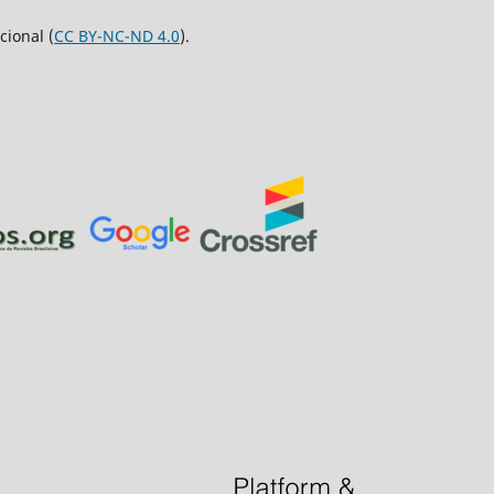
ional (
CC BY-NC-ND 4.0
).