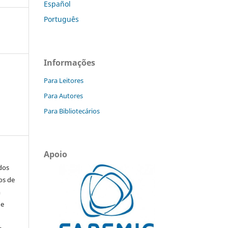
Español
Português
Informações
Para Leitores
Para Autores
Para Bibliotecários
Apoio
ados
os de
m
de