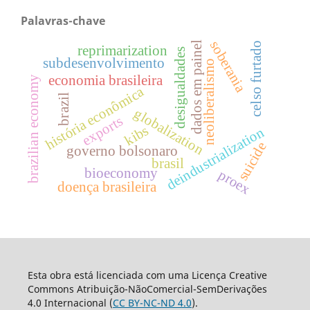
Palavras-chave
soberania
dados em painel
celso furtado
reprimarization
desigualdades
subdesenvolvimento
neoliberalismo
economia brasileira
brazilian economy
história econômica
brazil
globalization
exports
kibs
deindustrialization
suicide
governo bolsonaro
brasil
bioeconomy
proex
doença brasileira
Esta obra está licenciada com uma Licença Creative
Commons Atribuição-NãoComercial-SemDerivações
4.0 Internacional (
CC BY-NC-ND 4.0
).