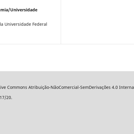
omia/Universidade
da Universidade Federal
ative Commons Atribuição-NãoComercial-SemDerivações 4.0 Internac
17/20.