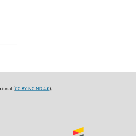
ional (
CC BY-NC-ND 4.0
).