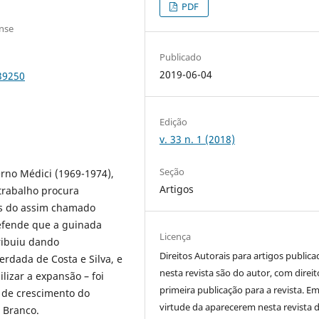
PDF
nse
Publicado
2019-06-04
39250
Edição
v. 33 n. 1 (2018)
Seção
rno Médici (1969-1974),
Artigos
trabalho procura
sas do assim chamado
defende que a guinada
Licença
ribuiu dando
Direitos Autorais para artigos public
erdada de Costa e Silva, e
nesta revista são do autor, com direit
lizar a expansão – foi
primeira publicação para a revista. E
s de crescimento do
virtude da aparecerem nesta revista 
 Branco.