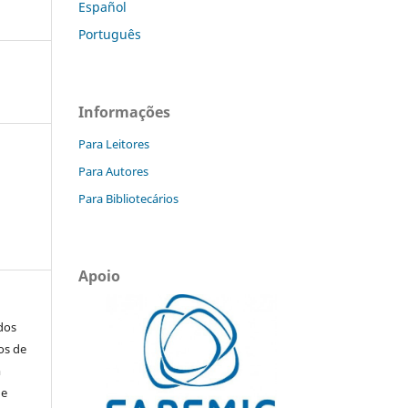
Español
Português
Informações
Para Leitores
Para Autores
Para Bibliotecários
Apoio
ados
os de
m
de