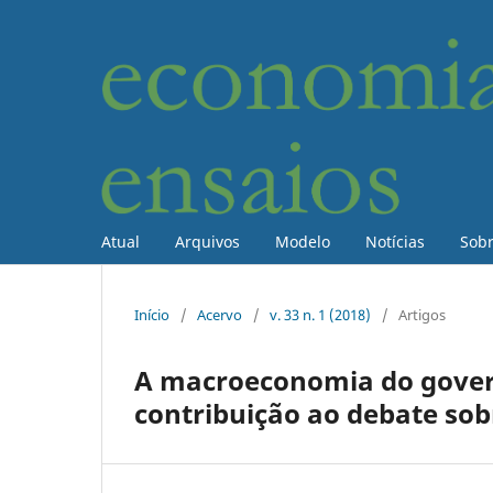
Atual
Arquivos
Modelo
Notícias
Sob
Início
/
Acervo
/
v. 33 n. 1 (2018)
/
Artigos
A macroeconomia do govern
contribuição ao debate so