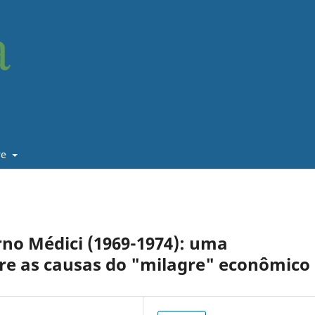
re
o Médici (1969-1974): uma
bre as causas do "milagre" econômico