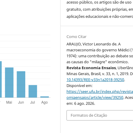
acesso público, os artigos são de uso
gratuito, com atribuições próprias, e
aplicações educacionais e não-comerci
Como Citar
ARAUJO, Victor Leonardo de. A
macroeconomia do governo Médici (
1974): uma contribuição ao debate s
as causas do "milagre" econômico.
Revista Economia Ensaios
, Uberlând
Minas Gerais, Brasil, v. 33, n. 1, 2019. 
10.14393/REE-v33n1a2018-39250
.
Disponível em:
https://seer.ufu.br/index.php/revist
omiaensaios/article/view/39250
. Ace
em: 6 ago. 2026.
Formatos de Citação