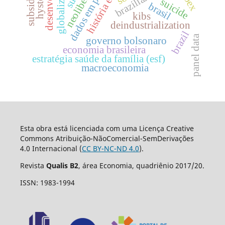
dados em painel
globalization
subsidies
suicide
brasil
kibs
deindustrialization
brazil
panel data
governo bolsonaro
economia brasileira
estratégia saúde da família (esf)
macroeconomia
Esta obra está licenciada com uma Licença Creative
Commons Atribuição-NãoComercial-SemDerivações
4.0 Internacional (
CC BY-NC-ND 4.0
).
Revista
Qualis B2
, área Economia, quadriênio 2017/20.
ISSN: 1983-1994