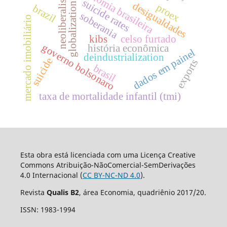
economia brasileira
neoliberalismo
suicide rates
desigualdades
globalization
proex
brazil
soberania
mercado imobiliário
kibs
celso furtado
governo bolsonaro
história econômica
dados em painel
deindustrialization
suicide
exports
brasil
taxa de mortalidade infantil (tmi)
Esta obra está licenciada com uma Licença Creative
Commons Atribuição-NãoComercial-SemDerivações
4.0 Internacional (
CC BY-NC-ND 4.0
).
Revista
Qualis B2
, área Economia, quadriênio 2017/20.
ISSN: 1983-1994