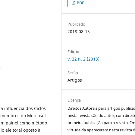
PDF
Publicado
2018-08-13
Edição
v. 32 n. 2 (2018)
4
Seção
Artigos
Licença
a influência dos Ciclos
Direitos Autorais para artigos public
es membros do Mercosul
nesta revista são do autor, com direit
s em painel como método
primeira publicação para a revista. E
o eleitoral oposto à
virtude da aparecerem nesta revista 