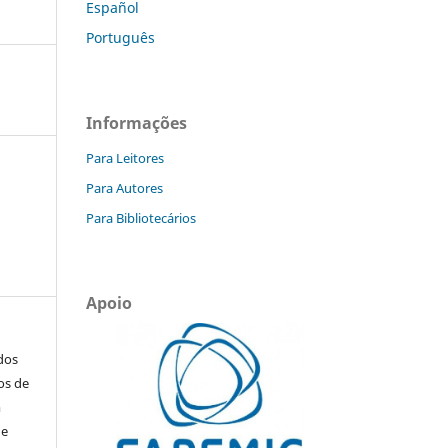
Español
Português
Informações
Para Leitores
Para Autores
Para Bibliotecários
Apoio
ados
os de
m
de