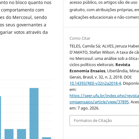
tanto no bloco quanto nos
acesso público, os artigos são de uso
tal comportamento com
gratuito, com atribuições próprias, e
ses do Mercosul, sendo
aplicações educacionais e não-comerci
 os seus governantes a
gariar votos através da
Como Citar
TELES, Camila Sá; ALVES, Jeruza Haber
D'AMATO, Stefan Wilson. A taxa de c
no Mercosul: uma análise sob a ótica
ciclos políticos eleitorais.
Revista
Economia Ensaios
, Uberlândia, Mina
Gerais, Brasil, v. 32, n. 2, 2018. DOI:
10.14393/REE-v32n2a2018-4
. Disponív
em:
https://seer.ufu.br/index.php/revist
omiaensaios/article/view/37895
. Ace
em: 7 ago. 2026.
Formatos de Citação