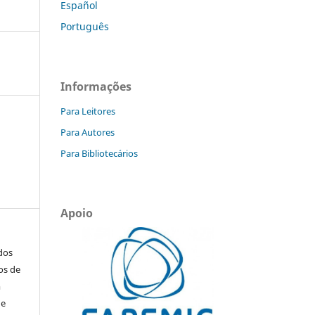
Español
Português
Informações
Para Leitores
Para Autores
Para Bibliotecários
Apoio
ados
os de
m
de