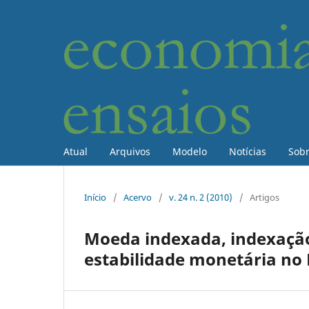
Atual
Arquivos
Modelo
Notícias
Sob
Início
/
Acervo
/
v. 24 n. 2 (2010)
/
Artigos
Moeda indexada, indexação 
estabilidade monetária no 