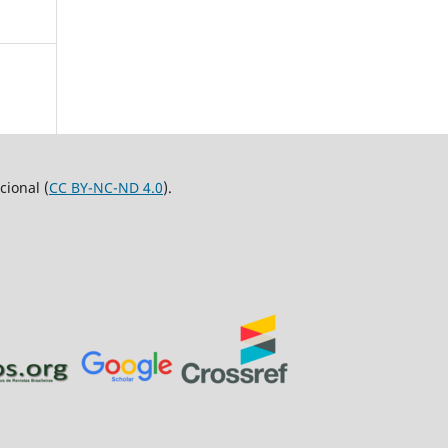
ional (
CC BY-NC-ND 4.0
).