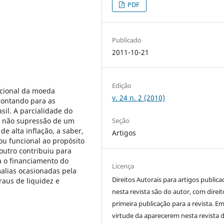
PDF
Publicado
2011-10-21
Edição
ucional da moeda
v. 24 n. 2 (2010)
apontando para as
sil. A parcialidade do
da não supressão de um
Seção
de alta inflação, a saber,
Artigos
ou funcional ao propósito
outro contribuiu para
a o financiamento do
Licença
alias ocasionadas pela
Direitos Autorais para artigos public
raus de liquidez e
nesta revista são do autor, com direit
primeira publicação para a revista. E
virtude da aparecerem nesta revista 