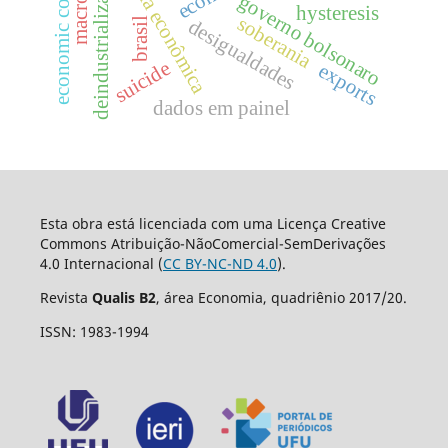
economic conjuncture
história econômica
deindustrialization
governo bolsonaro
hysteresis
soberania
desigualdades
brasil
suicide
exports
dados em painel
Esta obra está licenciada com uma Licença Creative
Commons Atribuição-NãoComercial-SemDerivações
4.0 Internacional (
CC BY-NC-ND 4.0
).
Revista
Qualis B2
, área Economia, quadriênio 2017/20.
ISSN: 1983-1994