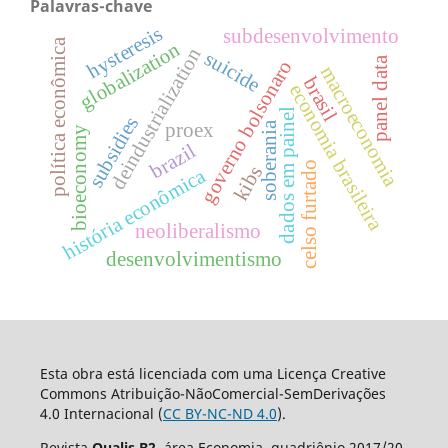
Palavras-chave
hysteresis
subdesenvolvimento
política econômica
globalization
deindustrialization
suicide
panel data
governo bolsonaro
macroeconomia
brasil
economia brasileira
dados em painel
subsidies
soberania
proex
bioeconomy
brazil
celso furtado
kibs
história econômica
neoliberalismo
desenvolvimentismo
Esta obra está licenciada com uma Licença Creative
Commons Atribuição-NãoComercial-SemDerivações
4.0 Internacional (
CC BY-NC-ND 4.0
).
Revista
Qualis B2
, área Economia, quadriênio 2017/20.