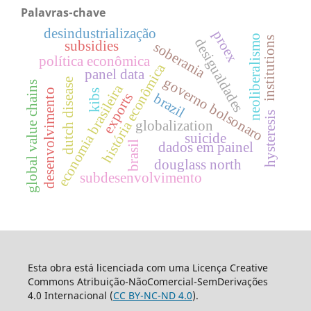
Palavras-chave
desindustrialização
proex
neoliberalismo
institutions
desigualdades
subsidies
soberania
política econômica
história econômica
panel data
governo bolsonaro
dutch disease
global value chains
economia brasileira
desenvolvimento
kibs
exports
brazil
hysteresis
globalization
suicide
brasil
dados em painel
douglass north
subdesenvolvimento
Esta obra está licenciada com uma Licença Creative
Commons Atribuição-NãoComercial-SemDerivações
4.0 Internacional (
CC BY-NC-ND 4.0
).